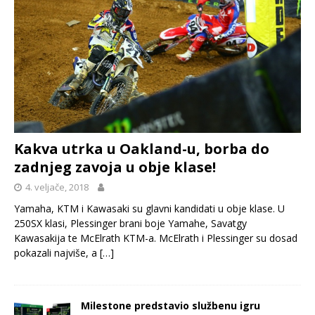
Kakva utrka u Oakland-u, borba do
zadnjeg zavoja u obje klase!
4. veljače, 2018
Yamaha, KTM i Kawasaki su glavni kandidati u obje klase. U
250SX klasi, Plessinger brani boje Yamahe, Savatgy
Kawasakija te McElrath KTM-a. McElrath i Plessinger su dosad
pokazali najviše, a
[…]
Milestone predstavio službenu igru