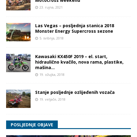
Motocross weekend
23. rujna, 2021
Las Vegas – posljednja stanica 2018
Monster Energy Supercross sezone
5. svibnja, 2018
Kawasaki KX450F 2019 – el. start,
hidraulično kvačilo, nova rama, plastike,
mašina…
19. ožujka, 2018
Stanje posljednje ozlijeđenih vozača
19. veljače, 2018
POSLJEDNJE OBJAVE