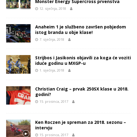
Monster Energy Supercross prvenstva
12. siječnja, 2018
Anaheim 1 je službeno završen pobjedom
istog branda u obje klase!
7. siječnja, 2018
Strijbos i Jasikonis objavili za koga će voziti
iduće godinu u MXGP-u
1. siječnja, 2018
Christian Craig – prvak 250SX klase u 2018.
godini?
15. prosinca, 2017
Ken Roczen je spreman za 2018. sezonu –
intervju
15. prosinca, 2017