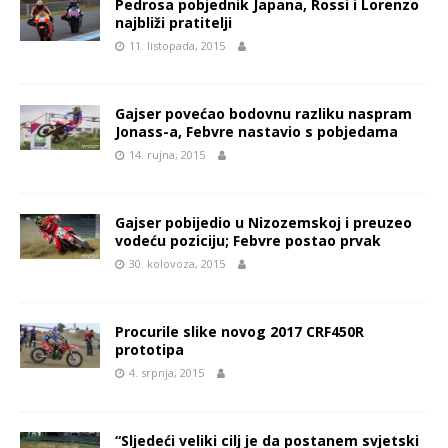
Pedrosa pobjednik Japana, Rossi i Lorenzo
najbliži pratitelji
11. listopada, 2015
Gajser povećao bodovnu razliku naspram
Jonass-a, Febvre nastavio s pobjedama
14. rujna, 2015
Gajser pobijedio u Nizozemskoj i preuzeo
vodeću poziciju; Febvre postao prvak
30. kolovoza, 2015
Procurile slike novog 2017 CRF450R
prototipa
4. srpnja, 2015
“Sljedeći veliki cilj je da postanem svjetski