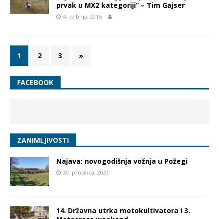
prvak u MX2 kategoriji” – Tim Gajser
4. svibnja, 2015
1
2
3
»
FACEBOOK
ZANIMLJIVOSTI
Najava: novogodišnja vožnja u Požegi
30. prosinca, 2021
14. Državna utrka motokultivatora i 3.