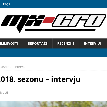
FAQS
IMLJIVOSTI
REPORTAŽE
RECENZIJE
INTERVJUI
sezonu – intervju
018. sezonu – intervju
 Hrvatske u motocrossu
ivosti