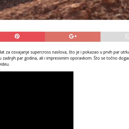
at za osvajanje supercross naslova, što je i pokazao u prvih par utrk
 u zadnjih par godina, ali i impresivnim oporavkom. Što se točno doga
videu.