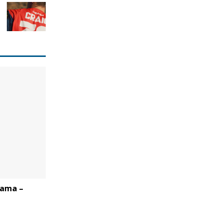
rama –