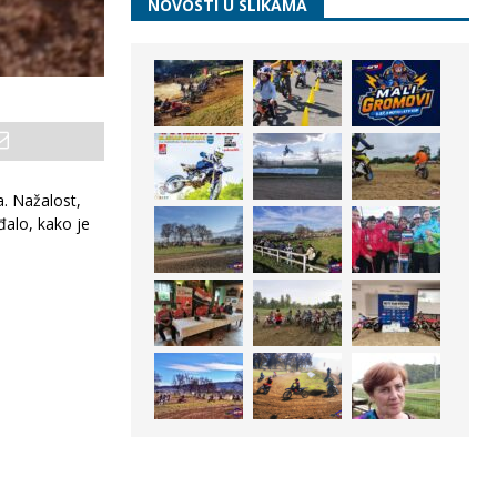
NOVOSTI U SLIKAMA
a. Nažalost,
đalo, kako je