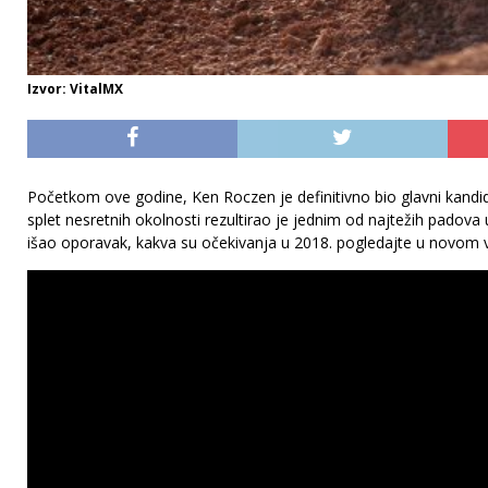
Izvor: VitalMX
Početkom ove godine, Ken Roczen je definitivno bio glavni kandid
splet nesretnih okolnosti rezultirao je jednim od najtežih padova
išao oporavak, kakva su očekivanja u 2018. pogledajte u novom 