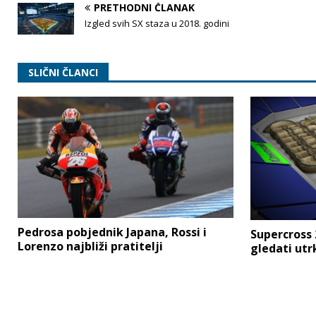
PRETHODNI ČLANAK
Izgled svih SX staza u 2018. godini
SLIČNI ČLANCI
Pedrosa pobjednik Japana, Rossi i
Supercross 
Lorenzo najbliži pratitelji
gledati utr