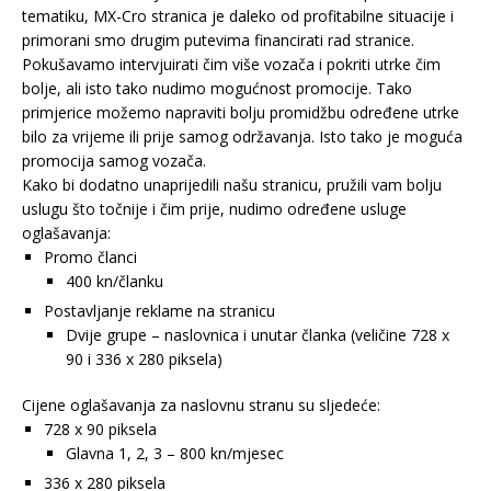
tematiku, MX-Cro stranica je daleko od profitabilne situacije i
primorani smo drugim putevima financirati rad stranice.
Pokušavamo intervjuirati čim više vozača i pokriti utrke čim
bolje, ali isto tako nudimo mogućnost promocije. Tako
primjerice možemo napraviti bolju promidžbu određene utrke
bilo za vrijeme ili prije samog održavanja. Isto tako je moguća
promocija samog vozača.
Kako bi dodatno unaprijedili našu stranicu, pružili vam bolju
uslugu što točnije i čim prije, nudimo određene usluge
oglašavanja:
Promo članci
400 kn/članku
Postavljanje reklame na stranicu
Dvije grupe – naslovnica i unutar članka (veličine 728 x
90 i 336 x 280 piksela)
Cijene oglašavanja za naslovnu stranu su sljedeće:
728 x 90 piksela
Glavna 1, 2, 3 – 800 kn/mjesec
336 x 280 piksela