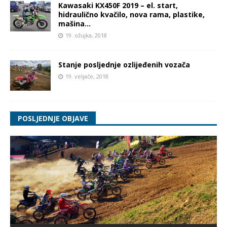
Kawasaki KX450F 2019 – el. start,
hidraulično kvačilo, nova rama, plastike,
mašina…
19. ožujka, 2018
Stanje posljednje ozlijeđenih vozača
19. veljače, 2018
POSLJEDNJE OBJAVE