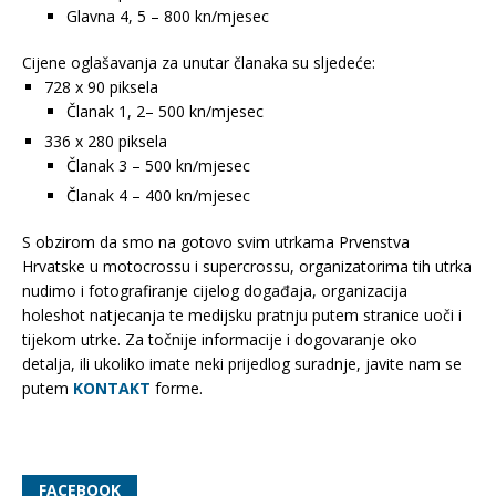
Glavna 4, 5 – 800 kn/mjesec
Cijene oglašavanja za unutar članaka su sljedeće:
728 x 90 piksela
Članak 1, 2– 500 kn/mjesec
336 x 280 piksela
Članak 3 – 500 kn/mjesec
Članak 4 – 400 kn/mjesec
S obzirom da smo na gotovo svim utrkama Prvenstva
Hrvatske u motocrossu i supercrossu, organizatorima tih utrka
nudimo i fotografiranje cijelog događaja, organizacija
holeshot natjecanja te medijsku pratnju putem stranice uoči i
tijekom utrke. Za točnije informacije i dogovaranje oko
detalja, ili ukoliko imate neki prijedlog suradnje, javite nam se
putem
KONTAKT
forme.
FACEBOOK