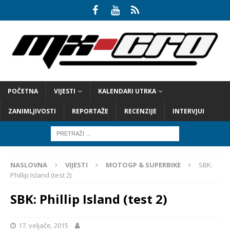
POČETNA
VIJESTI
KALENDARI UTRKA
ZANIMLJIVOSTI
REPORTAŽE
RECENZIJE
INTERVJUI
NASLOVNA
VIJESTI
MOTOGP & SUPERBIKE
SBK:
Phillip Island (test 2)
SBK: Phillip Island (test 2)
17. veljače, 2015