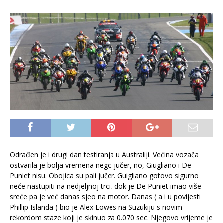
Odrađen je i drugi dan testiranja u Australiji. Većina vozača
ostvarila je bolja vremena nego jučer, no, Giugliano i De
Puniet nisu. Obojica su pali jučer. Guigliano gotovo sigurno
neće nastupiti na nedjeljnoj trci, dok je De Puniet imao više
sreće pa je već danas sjeo na motor. Danas ( a i u povijesti
Phillip Islanda ) bio je Alex Lowes na Suzukiju s novim
rekordom staze koji je skinuo za 0.070 sec. Njegovo vrijeme je