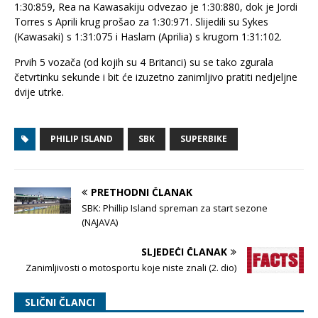
1:30:859, Rea na Kawasakiju odvezao je 1:30:880, dok je Jordi
Torres s Aprili krug prošao za 1:30:971. Slijedili su Sykes
(Kawasaki) s 1:31:075 i Haslam (Aprilia) s krugom 1:31:102.
Prvih 5 vozača (od kojih su 4 Britanci) su se tako zgurala
četvrtinku sekunde i bit će izuzetno zanimljivo pratiti nedjeljne
dvije utrke.
PHILIP ISLAND
SBK
SUPERBIKE
PRETHODNI ČLANAK
SBK: Phillip Island spreman za start sezone
(NAJAVA)
SLJEDEĆI ČLANAK
Zanimljivosti o motosportu koje niste znali (2. dio)
SLIČNI ČLANCI