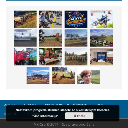
ARHIVA
O NAMA
PROMOCIJA I OGLAŠAVANJE
FAQS
Nastavkom pregleda stranice slažete se s korištenjem kolačića.
KONTAKT
SITEMAP
U redu
*više informacija*
MX-Cro © 2017 | Sva prava pridržana