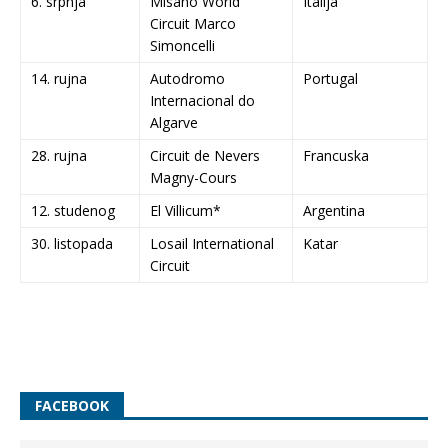
6. srpnja
Misano World
Italija
Circuit Marco
Simoncelli
14. rujna
Autodromo
Portugal
Internacional do
Algarve
28. rujna
Circuit de Nevers
Francuska
Magny-Cours
12. studenog
El Villicum*
Argentina
30. listopada
Losail International
Katar
Circuit
FACEBOOK