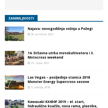
ZANIMLJIVOSTI
Najava: novogodišnja vožnja u Požegi
30. prosinca, 2021
14. Državna utrka motokultivatora i 3.
Motocross weekend
23. rujna, 2021
Las Vegas – posljednja stanica 2018
Monster Energy Supercross sezone
5. svibnja, 2018
Kawasaki KX450F 2019 – el. start,
hidraulično kvačilo, nova rama, plastike,