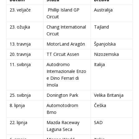
23. veljače
Phillip Island GP
Australija
Circuit
23. ožujka
Chang International
Tajland
Circuit
13. travnja
MotorLand Aragón
Španjolska
20. travnja
TT Circuit Assen
Nizozemska
11. svibnja
Autodromo
Italija
Internazionale Enzo
e Dino Ferrari di
Imola
25. svibnja
Donington Park
Velika Britanija
8. lipnja
Automotodrom
Češka
Brno
22. lipnja
Mazda Raceway
SAD
Laguna Seca