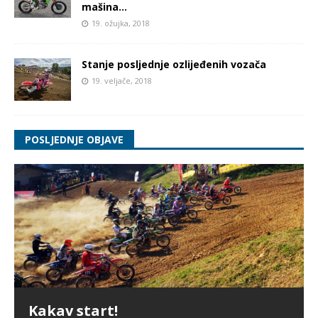
mašina…
19. ožujka, 2018
Stanje posljednje ozlijeđenih vozača
19. veljače, 2018
POSLJEDNJE OBJAVE
Kakav start!