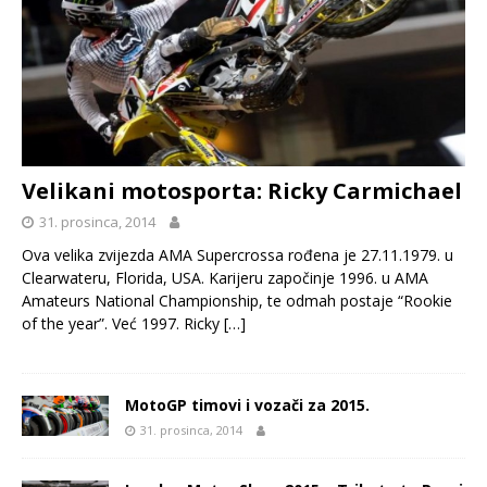
Velikani motosporta: Ricky Carmichael
31. prosinca, 2014
Ova velika zvijezda AMA Supercrossa rođena je 27.11.1979. u
Clearwateru, Florida, USA. Karijeru započinje 1996. u AMA
Amateurs National Championship, te odmah postaje “Rookie
of the year”. Već 1997. Ricky
[…]
MotoGP timovi i vozači za 2015.
31. prosinca, 2014