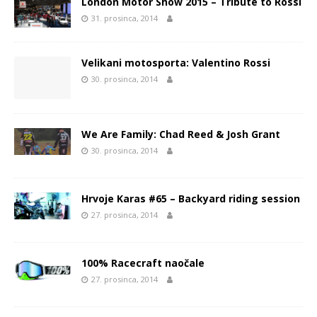
London Motor Show 2015 – Tribute to Rossi
31. prosinca, 2014
Velikani motosporta: Valentino Rossi
30. prosinca, 2014
We Are Family: Chad Reed & Josh Grant
30. prosinca, 2014
Hrvoje Karas #65 – Backyard riding session
27. prosinca, 2014
100% Racecraft naočale
27. prosinca, 2014