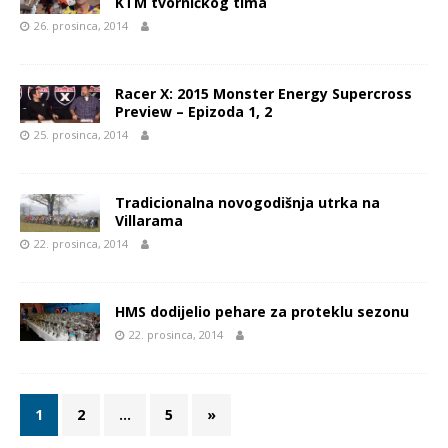
KTM tvorničkog tima
26. prosinca, 2014
Racer X: 2015 Monster Energy Supercross
Preview – Epizoda 1, 2
25. prosinca, 2014
Tradicionalna novogodišnja utrka na
Villarama
22. prosinca, 2014
HMS dodijelio pehare za proteklu sezonu
22. prosinca, 2014
1
2
…
5
»