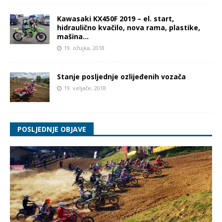
Kawasaki KX450F 2019 – el. start,
hidraulično kvačilo, nova rama, plastike,
mašina…
19. ožujka, 2018
Stanje posljednje ozlijeđenih vozača
19. veljače, 2018
POSLJEDNJE OBJAVE