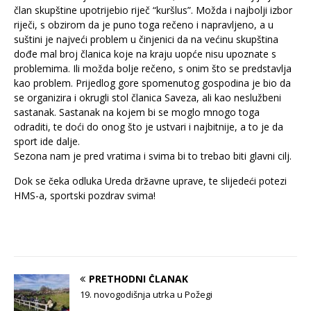
član skupštine upotrijebio riječ “kuršlus”. Možda i najbolji izbor
riječi, s obzirom da je puno toga rečeno i napravljeno, a u
suštini je najveći problem u činjenici da na većinu skupština
dođe mal broj članica koje na kraju uopće nisu upoznate s
problemima. Ili možda bolje rečeno, s onim što se predstavlja
kao problem. Prijedlog gore spomenutog gospodina je bio da
se organizira i okrugli stol članica Saveza, ali kao neslužbeni
sastanak. Sastanak na kojem bi se moglo mnogo toga
odraditi, te doći do onog što je ustvari i najbitnije, a to je da
sport ide dalje.
Sezona nam je pred vratima i svima bi to trebao biti glavni cilj.
Dok se čeka odluka Ureda državne uprave, te slijedeći potezi
HMS-a, sportski pozdrav svima!
PRETHODNI ČLANAK
19. novogodišnja utrka u Požegi