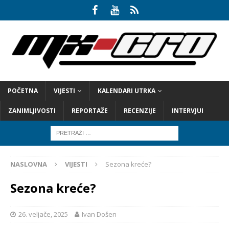
POČETNA
VIJESTI
KALENDARI UTRKA
ZANIMLJIVOSTI
REPORTAŽE
RECENZIJE
INTERVJUI
NASLOVNA
VIJESTI
Sezona kreće?
Sezona kreće?
26. veljače, 2025
Ivan Došen