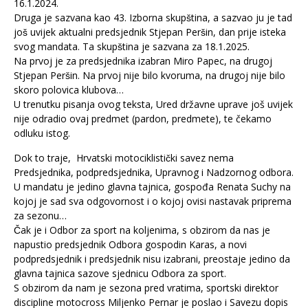
16.1.2024.
Druga je sazvana kao 43. Izborna skupština, a sazvao ju je tad
još uvijek aktualni predsjednik Stjepan Peršin, dan prije isteka
svog mandata. Ta skupština je sazvana za 18.1.2025.
Na prvoj je za predsjednika izabran Miro Papec, na drugoj
Stjepan Peršin. Na prvoj nije bilo kvoruma, na drugoj nije bilo
skoro polovica klubova…
U trenutku pisanja ovog teksta, Ured državne uprave još uvijek
nije odradio ovaj predmet (pardon, predmete), te čekamo
odluku istog.
Dok to traje, Hrvatski motociklistički savez nema
Predsjednika, podpredsjednika, Upravnog i Nadzornog odbora.
U mandatu je jedino glavna tajnica, gospođa Renata Suchy na
kojoj je sad sva odgovornost i o kojoj ovisi nastavak priprema
za sezonu…
Čak je i Odbor za sport na koljenima, s obzirom da nas je
napustio predsjednik Odbora gospodin Karas, a novi
podpredsjednik i predsjednik nisu izabrani, preostaje jedino da
glavna tajnica sazove sjednicu Odbora za sport.
S obzirom da nam je sezona pred vratima, sportski direktor
discipline motocross Miljenko Pernar je poslao i Savezu dopis