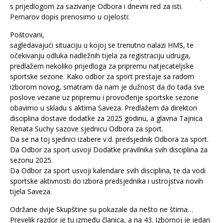
s prijedlogom za sazivanje Odbora i dnevni red za isti.
Pernarov dopis prenosimo u cijelosti:
Poštovani,
sagledavajući situaciju u kojoj se trenutno nalazi HMS, te
očekivanju odluka nadležnih tijela za registraciju udruga,
predlažem nekoliko prijedloga za pripremu natjecateljske
sportske sezone. Kako odbor za sport prestaje sa radom
izborom novog, smatram da nam je dužnost da do tada sve
poslove vezane uz pripremu i provođenje sportske sezone
obavimo u skladu s aktima Saveza. Predlažem da direktori
disciplina dostave dodatke za 2025 godinu, a glavna Tajnica
Renata Suchy sazove sjednicu Odbora za sport.
Da se na toj sjednici izabere v.d. predsjednik Odbora za sport.
Da Odbor za sport usvoji Dodatke pravilnika svih disciplina za
sezonu 2025.
Da Odbor za sport usvoji kalendare svih disciplina, te da vodi
sportske aktivnosti do izbora predsjednika i ustrojstva novih
tijela Saveza.
Održane dvije Skupštine su pokazale da nešto ne štima…
Prevelik razdor je tu između članica, a na 43. Izbornoj je jedan