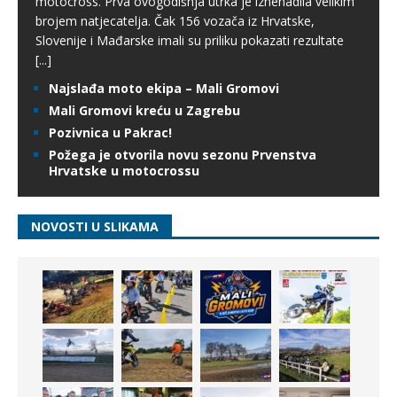
motocross. Prva ovogodišnja utrka je iznenadila velikim
brojem natjecatelja. Čak 156 vozača iz Hrvatske,
Slovenije i Mađarske imali su priliku pokazati rezultate
[...]
Najslađa moto ekipa – Mali Gromovi
Mali Gromovi kreću u Zagrebu
Pozivnica u Pakrac!
Požega je otvorila novu sezonu Prvenstva
Hrvatske u motocrossu
NOVOSTI U SLIKAMA