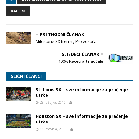
RACERX
PRETHODNI ČLANAK
Milestone SX trening Pro vozača
SLJEDEĆI ČLANAK
100% Racecraft naočale
SLIČNI ČLANCI
St. Louis SX – sve informacije za praćenje
utrke
28. ožujka, 2015
Houston SX – sve informacije za praćenje
utrke
11. travnja, 2015