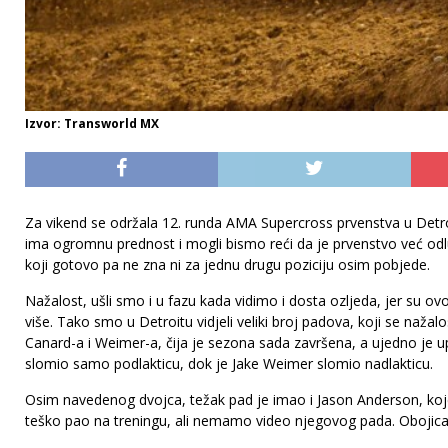
Izvor: Transworld MX
Za vikend se održala 12. runda AMA Supercross prvenstva u Detroit
ima ogromnu prednost i mogli bismo reći da je prvenstvo već odl
koji gotovo pa ne zna ni za jednu drugu poziciju osim pobjede.
Nažalost, ušli smo i u fazu kada vidimo i dosta ozljeda, jer su o
više. Tako smo u Detroitu vidjeli veliki broj padova, koji se nažalo
Canard-a i Weimer-a, čija je sezona sada završena, a ujedno je u
slomio samo podlakticu, dok je Jake Weimer slomio nadlakticu.
Osim navedenog dvojca, težak pad je imao i Jason Anderson, ko
teško pao na treningu, ali nemamo video njegovog pada. Obojica su