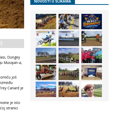
NOVOSTI U SLIKAMA
klasi, Dungey
ju Musquin-a,
 pomiču još
j između
Trey Canard je
oine je isto
oj stranici