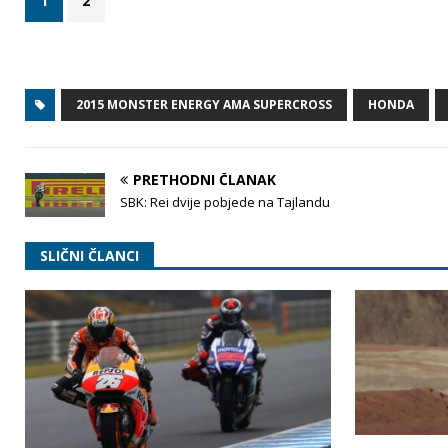
1
2
2015 MONSTER ENERGY AMA SUPERCROSS
HONDA
PRETHODNI ČLANAK
SBK: Rei dvije pobjede na Tajlandu
SLIČNI ČLANCI