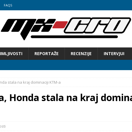
FAQS
IMLJIVOSTI
REPORTAŽE
RECENZIJE
INTERVJUI
da stala na kraj dominaciji KTM-a
, Honda stala na kraj domina
 Hrvatske u motocrossu
osti