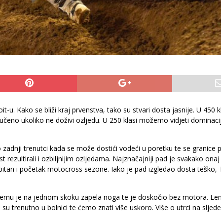
-u. Kako se bliži kraj prvenstva, tako su stvari dosta jasnije. U 450 
učeno ukoliko ne doživi ozljedu. U 250 klasi možemo vidjeti dominaci
vo zadnji trenutci kada se može dostići vodeći u poretku te se granice
st rezultirali i ozbiljnijim ozljedama. Najznačajniji pad je svakako ona
pitan i početak motocross sezone. Iako je pad izgledao dosta teško, 
jemu je na jednom skoku zapela noga te je doskočio bez motora. Lem
 trenutno u bolnici te ćemo znati više uskoro. Više o utrci na sljedeć