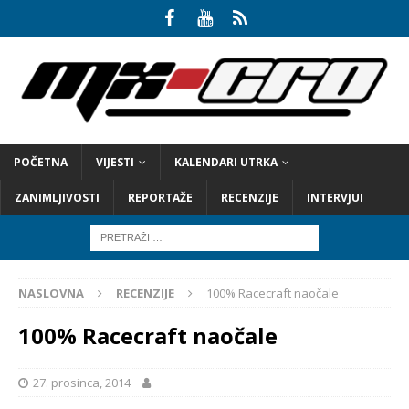
POČETNA
VIJESTI
KALENDARI UTRKA
ZANIMLJIVOSTI
REPORTAŽE
RECENZIJE
INTERVJUI
NASLOVNA
RECENZIJE
100% Racecraft naočale
100% Racecraft naočale
27. prosinca, 2014