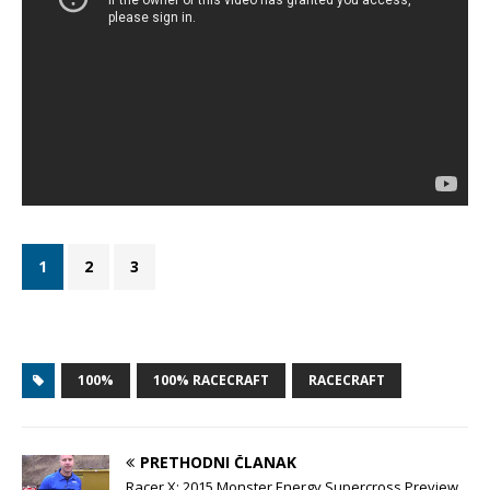
1
2
3
100%
100% RACECRAFT
RACECRAFT
PRETHODNI ČLANAK
Racer X: 2015 Monster Energy Supercross Preview