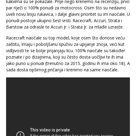
kakvima su se pokazale. Prije nego krenemo na recenziju, prvo
par riječi o 100% ponudi za motocross. Osim što su nedavno
uveli novu liniju rukavica, i dalje glavni prioritet su im naočale. U
ponudi postoje ukupno šest vrsti: Racecraft, Accuri, Strata i
Barstow za odrasle te Accuri Jr. i Strata Jr. za mlađe uzraste.
Racecraft naočale su top model, koje osim što donose veću
zaštitu, imaju i poboljšanu spužvu za upijanje znoja, veći kut
vidljivosti te se bolje prijanjaju licu. 100% naočale su također
poznate i po dizajnima, koji su često dosta uočljivi te ih ima
jako puno u ponudi (trenutno za 2015. godinu ih ima oko 18). A
sada dosta opširnog pričanja i krenimo na same naočale.