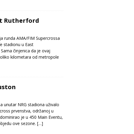
st Rutherford
nja runda AMA/FIM Supercrossa
fe stadionu u East
Sama činjenica da je ovaj
koliko kilometara od metropole
uston
ja unutar NRG stadiona uživalo
cross prvenstva, održanoj u
 dominirao je u 450 Main Eventu,
pobjedu ove sezone.
[…]