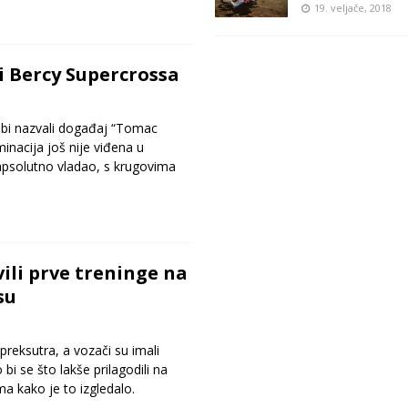
19. veljače, 2018
i Bercy Supercrossa
a bi nazvali događaj “Tomac
inacija još nije viđena u
apsolutno vladao, s krugovima
ili prve treninge na
su
preksutra, a vozači su imali
 bi se što lakše prilagodili na
ma kako je to izgledalo.