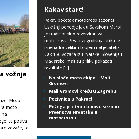
Kakav start!
Kakav početak motocross sezone!
Uskršnji ponedjeljak u Savskom Marof
je tradicionalno rezerviran za
motocross. Prva ovogodišnja utrka je
iznenadila velikim brojem natjecatelja.
Čak 156 vozača iz Hrvatske, Slovenije i
Mađarske imali su priliku pokazati
rezultate
[...]
a vožnja
Najslađa moto ekipa – Mali
Gromovi
Mali Gromovi kreću u Zagrebu
Pozivnica u Pakrac!
uze, Moto
Požega je otvorila novu sezonu
ara moto
Prvenstva Hrvatske u
 na
motocrossu
ege, te poziva
uro vozače, te