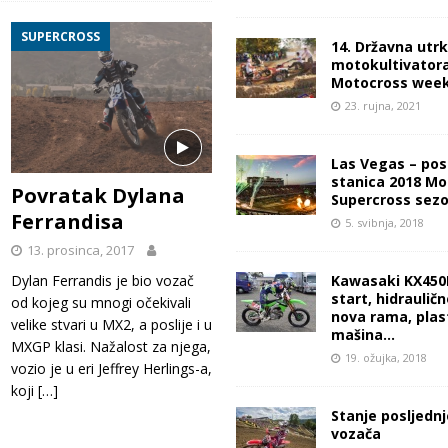
SUPERCROSS
14. Državna utr
motokultivatora 
Motocross wee
23. rujna, 2021
Las Vegas – pos
stanica 2018 Mo
Povratak Dylana
Supercross sez
Ferrandisa
5. svibnja, 2018
13. prosinca, 2017
Kawasaki KX450F
Dylan Ferrandis je bio vozač
start, hidrauličn
od kojeg su mnogi očekivali
nova rama, plas
velike stvari u MX2, a poslije i u
mašina…
MXGP klasi. Nažalost za njega,
19. ožujka, 2018
vozio je u eri Jeffrey Herlings-a,
koji
[…]
Stanje posljednj
vozača