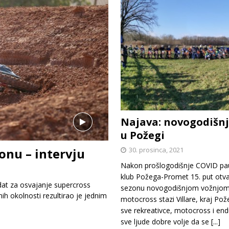
Najava: novogodišnj
u Požegi
30. prosinca, 2021
onu – intervju
Nakon prošlogodišnje COVID pa
klub Požega-Promet 15. put otv
dat za osvajanje supercross
sezonu novogodišnjom vožnjom
nih okolnosti rezultirao je jednim
motocross stazi Villare, kraj Pož
sve rekreativce, motocross i end
sve ljude dobre volje da se
[...]