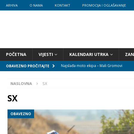
ARHIVA
O NAMA
KONTAKT
PROMOCIJA I OGLAŠAVANJE
POČETNA
VIJESTI
KALENDARI UTRKA
ZAN
Najslađa moto ekipa – Mali Gromovi
OBAVEZNO PROČITAJTE
Mali Gromovi kreću u Zagrebu
NASLOVNA
SX
Pozivnica u Pakrac!
SX
Požega je otvorila novu sezonu Prvenstva
Kakav start!
OBAVEZNO