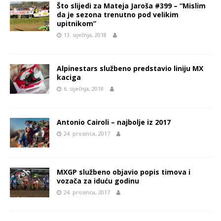
Što slijedi za Mateja Jaroša #399 – “Mislim
da je sezona trenutno pod velikim
upitnikom”
13. siječnja, 2018
Alpinestars službeno predstavio liniju MX
kaciga
6. siječnja, 2018
Antonio Cairoli – najbolje iz 2017
24. prosinca, 2017
MXGP službeno objavio popis timova i
vozača za iduću godinu
24. prosinca, 2017