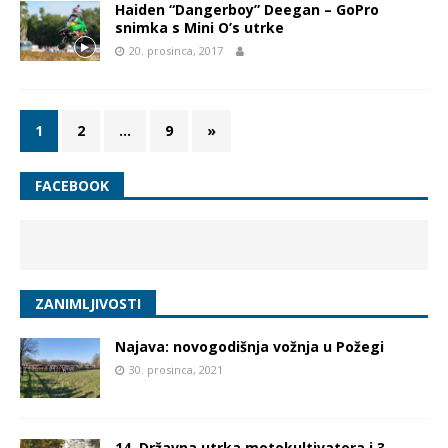
Haiden “Dangerboy” Deegan – GoPro
snimka s Mini O’s utrke
20. prosinca, 2017
1
2
…
9
»
FACEBOOK
ZANIMLJIVOSTI
Najava: novogodišnja vožnja u Požegi
30. prosinca, 2021
14. Državna utrka motokultivatora i 3.