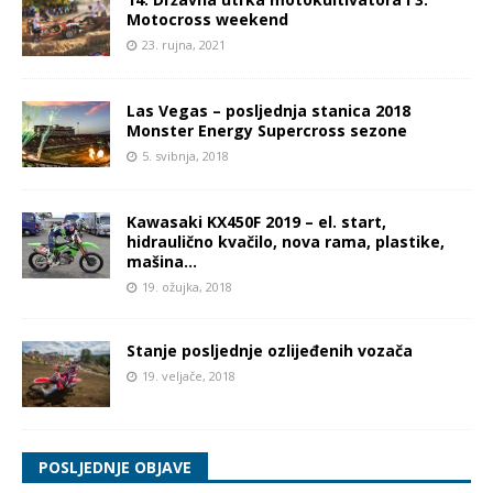
Motocross weekend
23. rujna, 2021
Las Vegas – posljednja stanica 2018
Monster Energy Supercross sezone
5. svibnja, 2018
Kawasaki KX450F 2019 – el. start,
hidraulično kvačilo, nova rama, plastike,
mašina…
19. ožujka, 2018
Stanje posljednje ozlijeđenih vozača
19. veljače, 2018
POSLJEDNJE OBJAVE