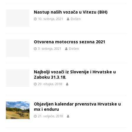
Nastup naših vozača u Vitezu (BiH)
10. svibnja, 2021
Došen
Otvorena motocross sezona 2021
3. svibnja, 2021
Došen
Najbolji vozači iz Slovenije i Hrvatske u
Zaboku 31.3.18.
29. ožujka, 2018
Objavljen kalendar prvenstva Hrvatske u
mx i enduru
21. veljače, 2018