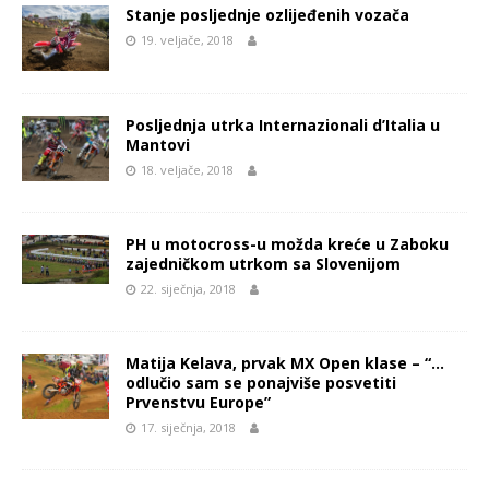
Stanje posljednje ozlijeđenih vozača
19. veljače, 2018
Posljednja utrka Internazionali d’Italia u
Mantovi
18. veljače, 2018
PH u motocross-u možda kreće u Zaboku
zajedničkom utrkom sa Slovenijom
22. siječnja, 2018
Matija Kelava, prvak MX Open klase – “…
odlučio sam se ponajviše posvetiti
Prvenstvu Europe”
17. siječnja, 2018