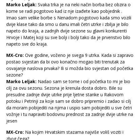
Marko Leljak:
Svaka trka je na neki način borba bez obzira o
kome se radi pogotovo kad iz nje izađete kao pobjednik .
Imao sam velike borbe s Nenadom pogotovo kada smo vozili
dvije klase tako da smo u danu imali četri utrke i zbilja je bilo
napeto do kraja, a zadnjih dvije sezone su glavni konkurenti
Hrvoje i Matej koji su sve bolji i bolji tako da je prvenstvo bilo
napeto sve do kraja.
MX-Cro:
Ove godine, voženo je svega 9 utrka. Kada si zapravo
postao svjestan da bi ovo konačno mogao biti trenutak za
osvajanje naslova prvaka? Ili si možda bio svjestan od početka
sezone?
Marko Leljak:
Nadao sam se tome i od početka to mi je bio
cilj za ovu sezonu. Sezona je krenula dosta dobro. Bile su
presudne zadnje dvije utrke prije ljetne stanke u Rakovom
potoku i Petrinji za koje sam se dobro pripremio i zadao si cilj
da moram pobijediti na njima i uspio sam pobijediti u sve četri
vožnje i tu napraviti bodovnu prednost za zadnje dvije utrke na
jesen
MX-Cro:
Na kojim Hrvatskim stazama najviše voliš voziti i
zbog čega?