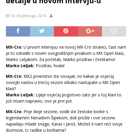
detalje u novom intervju-u
24. studenoga, 2014
MX-Cro:
U prvom intervjuu na novoj MX-Cro stranici, čast nam
je to odraditi s novim ovogodišnjim prvakom u MX Open klasi,
Marko Leljakom. Za početak, Marko pozdrav i čestitamo!
Marko Leljak:
Pozdrav, hvala!
MX-Cro:
MX2 prvenstvo ste osvajali, no kakav je osjećaj
osvojiti naslov u trećoj sezoni otkako nastupate u MX Open
klasi?
Marko Leljak:
Lijepi osjećaj pogotovo zato jer u toj klasi to
još nisam napravio, ovo je prvi put.
MX-Cro:
Prije dvije sezone, vodili ste žestoke borbe s
legendarnim Nenadom Šipekom, dok prošle i ove sezone
napadaju mlade snage, Karas i Jaroš. Možeš li nam reći svoje
dojmove, tj. razlike u borbama?