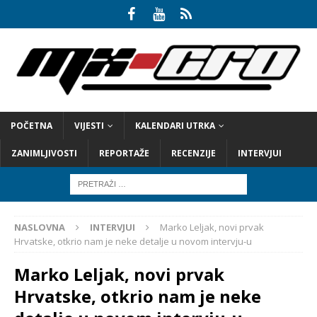
POČETNA
VIJESTI
KALENDARI UTRKA
ZANIMLJIVOSTI
REPORTAŽE
RECENZIJE
INTERVJUI
NASLOVNA
INTERVJUI
Marko Leljak, novi prvak
Hrvatske, otkrio nam je neke detalje u novom intervju-u
Marko Leljak, novi prvak
Hrvatske, otkrio nam je neke