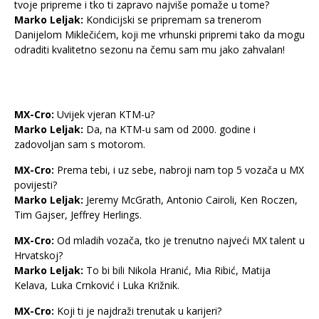
tvoje pripreme i tko ti zapravo najviše pomaže u tome?
Marko Leljak:
Kondicijski se pripremam sa trenerom
Danijelom Miklečićem, koji me vrhunski pripremi tako da mogu
odraditi kvalitetno sezonu na čemu sam mu jako zahvalan!
MX-Cro:
Uvijek vjeran KTM-u?
Marko Leljak:
Da, na KTM-u sam od 2000. godine i
zadovoljan sam s motorom.
MX-Cro:
Prema tebi, i uz sebe, nabroji nam top 5 vozača u MX
povijesti?
Marko Leljak:
Jeremy McGrath, Antonio Cairoli, Ken Roczen,
Tim Gajser, Jeffrey Herlings.
MX-Cro:
Od mladih vozača, tko je trenutno najveći MX talent u
Hrvatskoj?
Marko Leljak:
To bi bili Nikola Hranić, Mia Ribić, Matija
Kelava, Luka Crnković i Luka Križnik.
MX-Cro:
Koji ti je najdraži trenutak u karijeri?