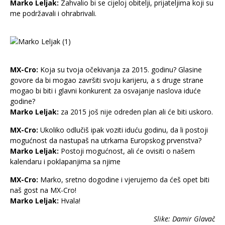
Marko Leljak:
Zahvalio bi se cijeloj obitelji, prijateljima koji su
me podržavali i ohrabrivali.
MX-Cro:
Koja su tvoja očekivanja za 2015. godinu? Glasine
govore da bi mogao završiti svoju karijeru, a s druge strane
mogao bi biti i glavni konkurent za osvajanje naslova iduće
godine?
Marko Leljak:
za 2015 još nije odreden plan ali će biti uskoro.
MX-Cro:
Ukoliko odlučiš ipak voziti iduću godinu, da li postoji
mogućnost da nastupaš na utrkama Europskog prvenstva?
Marko Leljak:
Postoji mogućnost, ali će ovisiti o našem
kalendaru i poklapanjima sa njime
MX-Cro:
Marko, sretno dogodine i vjerujemo da ćeš opet biti
naš gost na MX-Cro!
Marko Leljak:
Hvala!
Slike: Damir Glavač