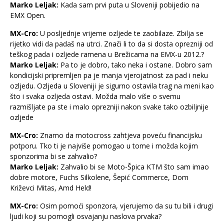
Marko Leljak:
Kada sam prvi puta u Sloveniji pobijedio na
EMX Open.
MX-Cro:
U posljednje vrijeme ozljede te zaobilaze. Zbilja se
rijetko vidi da padaš na utrci. Znači li to da si dosta oprezniji od
teškog pada i ozljede ramena u Brežicama na EMX-u 2012.?
Marko Leljak:
Pa to je dobro, tako neka i ostane. Dobro sam
kondicijski pripremljen pa je manja vjerojatnost za pad i neku
ozljedu. Ozljeda u Sloveniji je sigurno ostavila trag na meni kao
što i svaka ozljeda ostavi. Možda malo više o svemu
razmišljate pa ste i malo oprezniji nakon svake tako ozbiljnije
ozljede
MX-Cro:
Znamo da motocross zahtjeva poveću financijsku
potporu. Tko ti je najviše pomogao u tome i možda kojim
sponzorima bi se zahvalio?
Marko Leljak:
Zahvalio bi se Moto-Špica KTM što sam imao
dobre motore, Fuchs Silkolene, Šepić Commerce, Dom
Križevci Mitas, Amd Held!
MX-Cro:
Osim pomoći sponzora, vjerujemo da su tu bili i drugi
ljudi koji su pomogli osvajanju naslova prvaka?