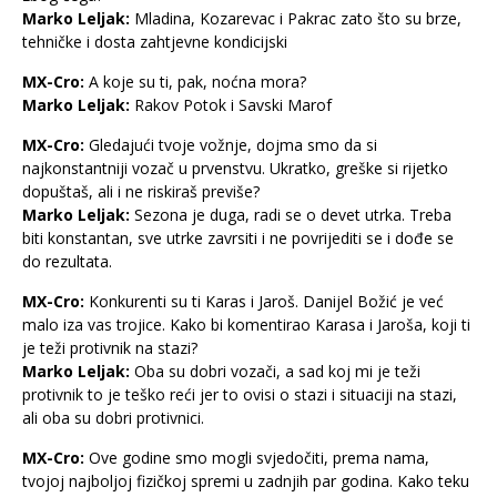
Marko Leljak:
Mladina, Kozarevac i Pakrac zato što su brze,
tehničke i dosta zahtjevne kondicijski
MX-Cro:
A koje su ti, pak, noćna mora?
Marko Leljak:
Rakov Potok i Savski Marof
MX-Cro:
Gledajući tvoje vožnje, dojma smo da si
najkonstantniji vozač u prvenstvu. Ukratko, greške si rijetko
dopuštaš, ali i ne riskiraš previše?
Marko Leljak:
Sezona je duga, radi se o devet utrka. Treba
biti konstantan, sve utrke zavrsiti i ne povrijediti se i dođe se
do rezultata.
MX-Cro:
Konkurenti su ti Karas i Jaroš. Danijel Božić je već
malo iza vas trojice. Kako bi komentirao Karasa i Jaroša, koji ti
je teži protivnik na stazi?
Marko Leljak:
Oba su dobri vozači, a sad koj mi je teži
protivnik to je teško reći jer to ovisi o stazi i situaciji na stazi,
ali oba su dobri protivnici.
MX-Cro:
Ove godine smo mogli svjedočiti, prema nama,
tvojoj najboljoj fizičkoj spremi u zadnjih par godina. Kako teku