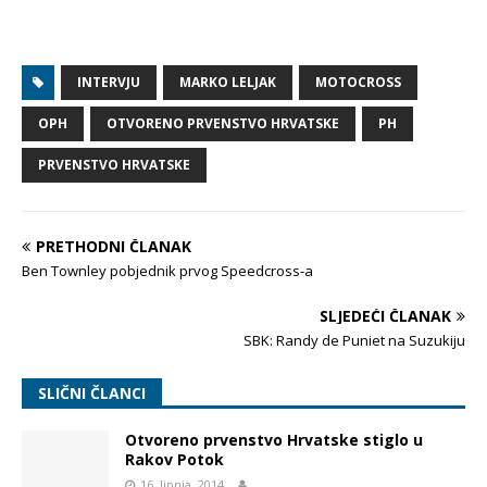
INTERVJU
MARKO LELJAK
MOTOCROSS
OPH
OTVORENO PRVENSTVO HRVATSKE
PH
PRVENSTVO HRVATSKE
PRETHODNI ČLANAK
Ben Townley pobjednik prvog Speedcross-a
SLJEDEĆI ČLANAK
SBK: Randy de Puniet na Suzukiju
SLIČNI ČLANCI
Otvoreno prvenstvo Hrvatske stiglo u
Rakov Potok
16. lipnja, 2014