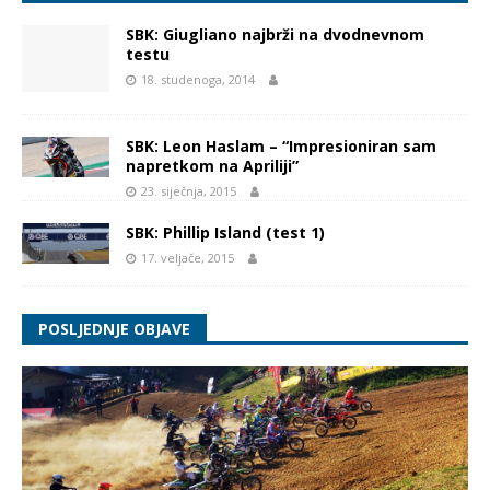
SBK: Giugliano najbrži na dvodnevnom
testu
18. studenoga, 2014
SBK: Leon Haslam – “Impresioniran sam
napretkom na Apriliji”
23. siječnja, 2015
SBK: Phillip Island (test 1)
17. veljače, 2015
POSLJEDNJE OBJAVE