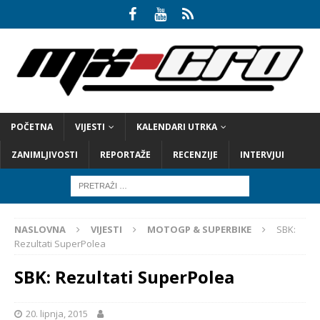
POČETNA
VIJESTI
KALENDARI UTRKA
ZANIMLJIVOSTI
REPORTAŽE
RECENZIJE
INTERVJUI
NASLOVNA
VIJESTI
MOTOGP & SUPERBIKE
SBK:
Rezultati SuperPolea
SBK: Rezultati SuperPolea
20. lipnja, 2015