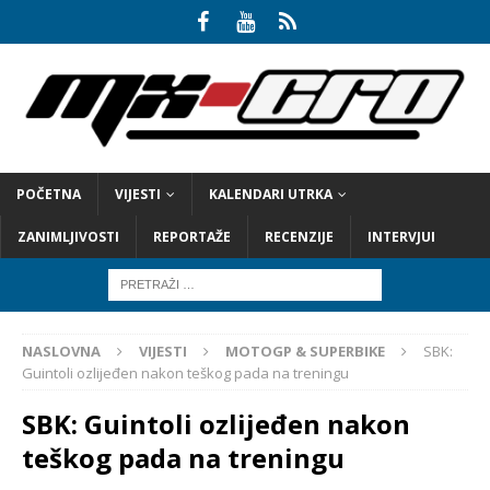
POČETNA
VIJESTI
KALENDARI UTRKA
ZANIMLJIVOSTI
REPORTAŽE
RECENZIJE
INTERVJUI
NASLOVNA
VIJESTI
MOTOGP & SUPERBIKE
SBK:
Guintoli ozlijeđen nakon teškog pada na treningu
SBK: Guintoli ozlijeđen nakon
teškog pada na treningu