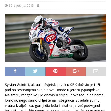
30. siječnja, 2015
Sylvian Guintoli, aktualni Svjetski prvak u SBK doživio je teži
pad na testiranjima svoje nove Honde u Jerezu (Španjolska).
Na sreću, rengen koji je obavio u srijedu pokazao je da nema
lomova, nego samo uklještenja i istegnuća. Stradale su mu
vratna kralježnica, gornji dio leđa i lakat te je već podvrgnut
terapiji kako bi bio spreman za sezonu koja kreće za manje od