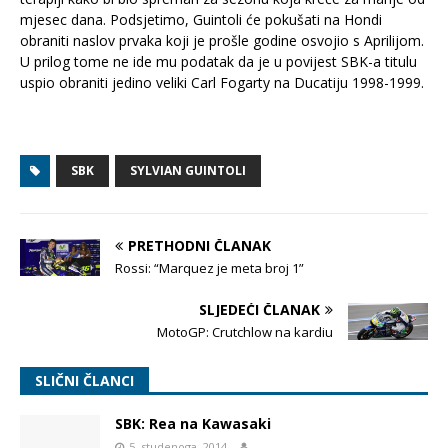
mjesec dana. Podsjetimo, Guintoli će pokušati na Hondi
obraniti naslov prvaka koji je prošle godine osvojio s Aprilijom.
U prilog tome ne ide mu podatak da je u povijest SBK-a titulu
uspio obraniti jedino veliki Carl Fogarty na Ducatiju 1998-1999.
SBK
SYLVIAN GUINTOLI
PRETHODNI ČLANAK
Rossi: “Marquez je meta broj 1”
SLJEDEĆI ČLANAK
MotoGP: Crutchlow na kardiu
SLIČNI ČLANCI
SBK: Rea na Kawasaki
5. studenoga, 2014