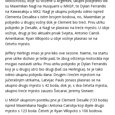
Motocrossu, koje su vožene u Argentini, ukupni pobjednici bili
su Maximilian Nagl na Husquarni u MXGP, te Dylan Ferrandis
na Kawasakiju u MX2. Nagl je ukupnu pobjedu odnio ispred
Clementa Desallea s istim brojem bodova, no, Maximilian je
pobjedio u drugoj vožnji dok je Clement bio treći. Prvu utrku
pobjedio je Desalle, a Nagl se plasirao na treće mjesto. U obje
vožnje, drugi je bio aktualni prvak Svijeta, Antonio Cairoli.
Amerikanac Ryan Villopoto u obje vožnje plasirao se na
četvrto mjesto.
Jeffery Herlings imao je prvi kiks ove sezone. Naime, na startu
prve utrke doživio je teški pad, te zbog oštćenja motocikla nije
mogao nastaviti utrku. Prvu utrku pobjedio je Dylan Ferrandis
koji je u drugoj utrci bio drugi (baš iza Herlingsa), te je tako
odnio ukupnu pobjedu dana. Drugim i trećim mjestom na
jučerašnjim utrkama, Latvijac Pauls Jonass plasirao se na
ukupno drugo mjesto s 42 boda, dok je, s dva četvrta mjesta,
ukupno treće mjesto zauzeo Švicarac Jeremy Seewer.
U MXGP ukupnom poretku prvi je Clement Desalle (133 boda)
ispred Maximiliana Nagla i Antonia Cairolija koji dijele drugo
mjesto s 123 boda. Četvrti je Ryan Villopoto s 106 bodova.