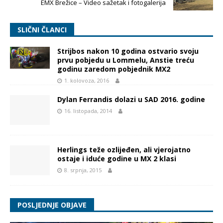
EMX Brežice – Video sažetak i fotogalerija
SLIČNI ČLANCI
Strijbos nakon 10 godina ostvario svoju
prvu pobjedu u Lommelu, Anstie treću
godinu zaredom pobjednik MX2
1. kolovoza, 2016
Dylan Ferrandis dolazi u SAD 2016. godine
16. listopada, 2014
Herlings teže ozlijeđen, ali vjerojatno
ostaje i iduće godine u MX 2 klasi
8. srpnja, 2015
POSLJEDNJE OBJAVE