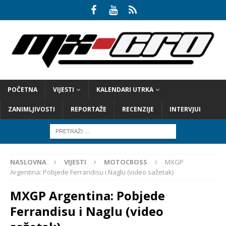
POČETNA
VIJESTI
KALENDARI UTRKA
ZANIMLJIVOSTI
REPORTAŽE
RECENZIJE
INTERVJUI
NASLOVNA
VIJESTI
MOTOCROSS
MXGP
Argentina: Pobjede Ferrandisu i Naglu (video sažetak)
MXGP Argentina: Pobjede
Ferrandisu i Naglu (video