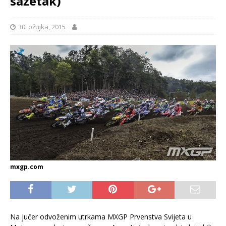
sažetak)
30. ožujka, 2015
mxgp.com
Na jučer odvoženim utrkama MXGP Prvenstva Svijeta u