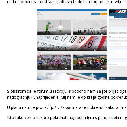
netko komentira na stranici, objava bude i na forumu. Isto vrijed
S obzirom da je forum u razvoju, slobodno nam šaljite prijedloge 
nadogradnju i unaprijeđenje. Cilj nam je do kraja godine pokrenut
U planu nam je pronaći još više partnera te pokrenuti kako bi ima
Isto tako ćemo uskoro pokrenuti nagradnu igru s puno lijepih nag