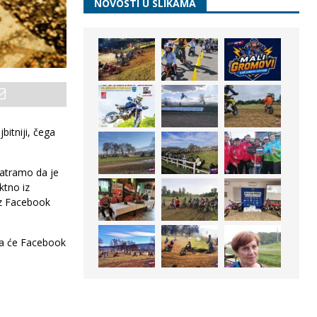
NOVOSTI U SLIKAMA
itniji, čega
matramo da je
ktno iz
 iz Facebook
da će Facebook