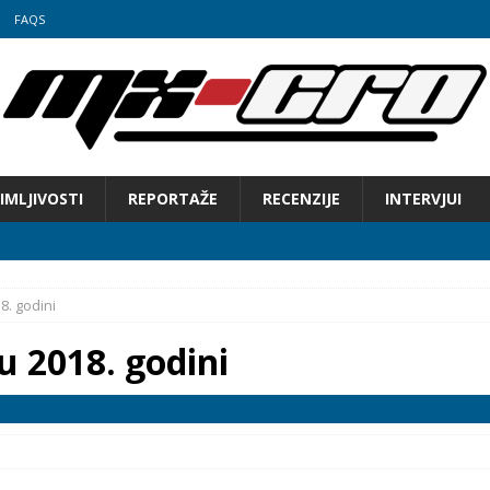
FAQS
IMLJIVOSTI
REPORTAŽE
RECENZIJE
INTERVJUI
8. godini
 2018. godini
 Hrvatske u motocrossu