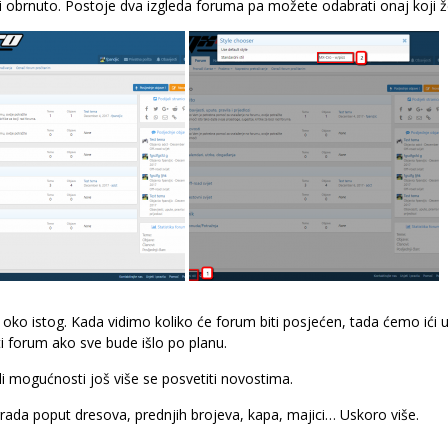
i i obrnuto. Postoje dva izgleda foruma pa možete odabrati onaj koji ž
oko istog. Kada vidimo koliko će forum biti posjećen, tada ćemo ići u
i forum ako sve bude išlo po planu.
li mogućnosti još više se posvetiti novostima.
rada poput dresova, prednjih brojeva, kapa, majici… Uskoro više.