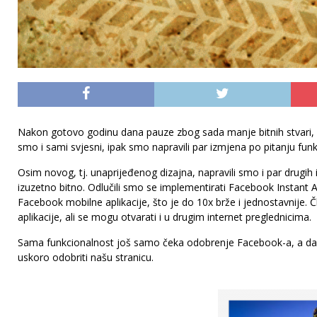
Nakon gotovo godinu dana pauze zbog sada manje bitnih stvari, od
smo i sami svjesni, ipak smo napravili par izmjena po pitanju fun
Osim novog, tj. unaprijeđenog dizajna, napravili smo i par drug
izuzetno bitno. Odlučili smo se implementirati Facebook Instant Art
Facebook mobilne aplikacije, što je do 10x brže i jednostavnije. 
aplikacije, ali se mogu otvarati i u drugim internet preglednicima.
Sama funkcionalnost još samo čeka odobrenje Facebook-a, a da 
uskoro odobriti našu stranicu.