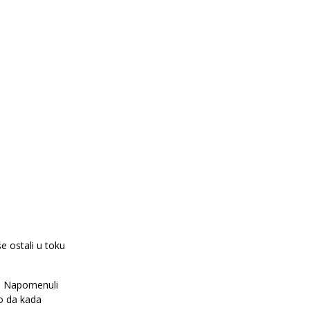
še ostali u toku
. Napomenuli
ko da kada