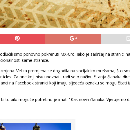
lučili smo ponovno pokrenuti MX-Cro. Iako je sadržaj na stranici najb
kcionalnosti same stranice.
ih izmjena. Velika promjena se dogodila na socijalnim mrežama, što s
icles. Za one koji nisu upoznati, radi se o načinu čitanja članaka dire
Članci na Facebook stranici koji imaju sljedeću oznaku se mogu čitati
bi to bilo moguće potrebno je imati 10ak novih članaka. Vjerujemo 