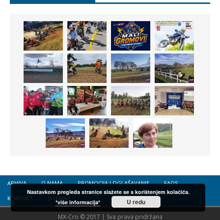
ARHIVA
O NAMA
PROMOCIJA I OGLAŠAVANJE
FAQS
Nastavkom pregleda stranice slažete se s korištenjem kolačića.
KONTAKT
SITEMAP
U redu
*više informacija*
MX-Cro © 2017 | Sva prava pridržana