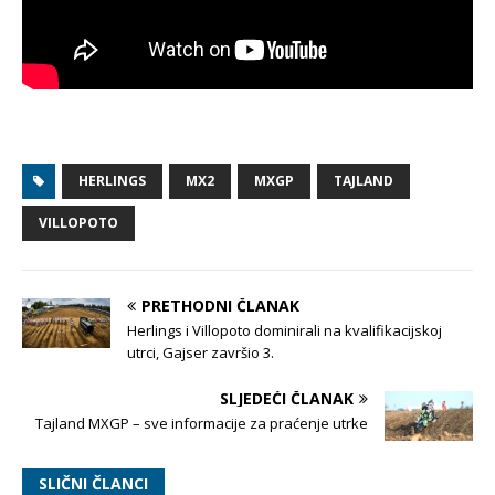
HERLINGS
MX2
MXGP
TAJLAND
VILLOPOTO
PRETHODNI ČLANAK
Herlings i Villopoto dominirali na kvalifikacijskoj
utrci, Gajser završio 3.
SLJEDEĆI ČLANAK
Tajland MXGP – sve informacije za praćenje utrke
SLIČNI ČLANCI