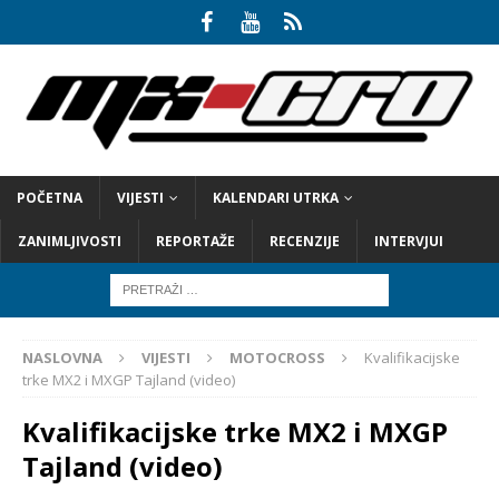
POČETNA
VIJESTI
KALENDARI UTRKA
ZANIMLJIVOSTI
REPORTAŽE
RECENZIJE
INTERVJUI
NASLOVNA
VIJESTI
MOTOCROSS
Kvalifikacijske
trke MX2 i MXGP Tajland (video)
Kvalifikacijske trke MX2 i MXGP
Tajland (video)