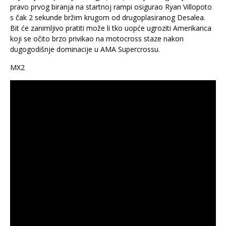
pravo prvog biranja na startnoj rampi osigurao Ryan Villopoto
s čak 2 sekunde bržim krugom od drugoplasiranog Desalea.
Bit će zanimljivo pratiti može li tko uopće ugroziti Amerikanca
koji se očito brzo privikao na motocross staze nakon
dugogodišnje dominacije u AMA Supercrossu.
MX2