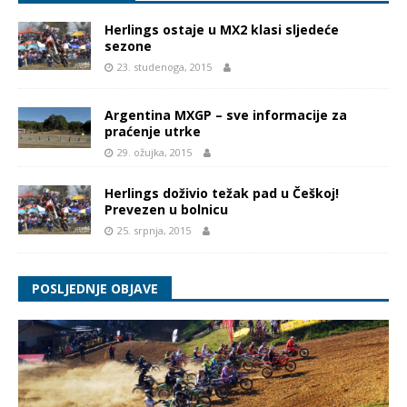
Herlings ostaje u MX2 klasi sljedeće
sezone
23. studenoga, 2015
Argentina MXGP – sve informacije za
praćenje utrke
29. ožujka, 2015
Herlings doživio težak pad u Češkoj!
Prevezen u bolnicu
25. srpnja, 2015
POSLJEDNJE OBJAVE