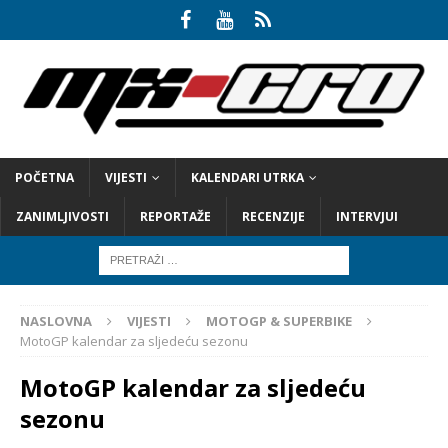
POČETNA
VIJESTI
KALENDARI UTRKA
ZANIMLJIVOSTI
REPORTAŽE
RECENZIJE
INTERVJUI
NASLOVNA
VIJESTI
MOTOGP & SUPERBIKE
MotoGP kalendar za sljedeću sezonu
MotoGP kalendar za sljedeću
sezonu