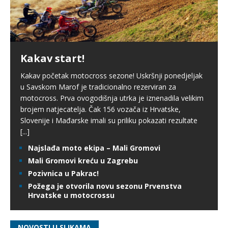
Kakav start!
Kakav početak motocross sezone! Uskršnji ponedjeljak
u Savskom Marof je tradicionalno rezerviran za
motocross. Prva ovogodišnja utrka je iznenadila velikim
brojem natjecatelja. Čak 156 vozača iz Hrvatske,
Slovenije i Mađarske imali su priliku pokazati rezultate
[...]
Najslađa moto ekipa – Mali Gromovi
Mali Gromovi kreću u Zagrebu
Pozivnica u Pakrac!
Požega je otvorila novu sezonu Prvenstva
Hrvatske u motocrossu
NOVOSTI U SLIKAMA