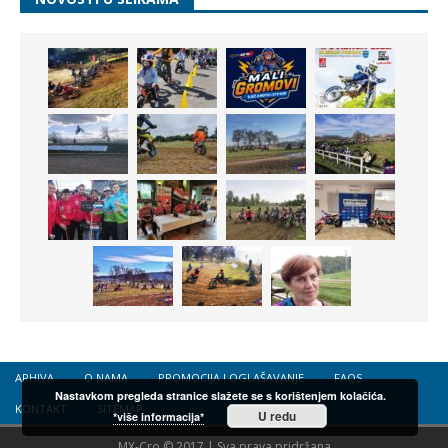
ARHIVA
O NAMA
PROMOCIJA I OGLAŠAVANJE
FAQS
Nastavkom pregleda stranice slažete se s korištenjem kolačića.
KONTAKT
SITEMAP
U redu
*više informacija*
MX-Cro © 2017 | Sva prava pridržana