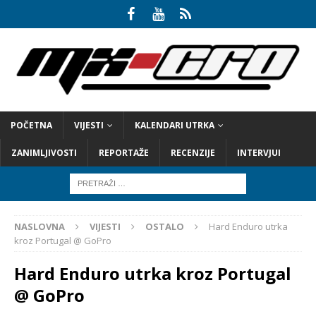
POČETNA
VIJESTI
KALENDARI UTRKA
ZANIMLJIVOSTI
REPORTAŽE
RECENZIJE
INTERVJUI
NASLOVNA
VIJESTI
OSTALO
Hard Enduro utrka
kroz Portugal @ GoPro
Hard Enduro utrka kroz Portugal
@ GoPro