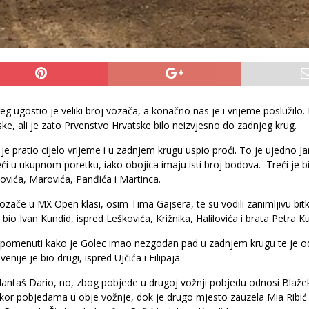
 ugostio je veliki broj vozača, a konačno nas je i vrijeme poslužilo. 
e, ali je zato Prvenstvo Hrvatske bilo neizvjesno do zadnjeg krug.
a je pratio cijelo vrijeme i u zadnjem krugu uspio proći. To je ujedno J
i u ukupnom poretku, iako obojica imaju isti broj bodova. Treći je b
ovića, Marovića, Panđića i Martinca.
vozače u MX Open klasi, osim Tima Gajsera, te su vodili zanimljivu bitk
 bio Ivan Kundid, ispred Leškovića, Križnika, Halilovića i brata Petra K
napomenuti kako je Golec imao nezgodan pad u zadnjem krugu te je 
ije je bio drugi, ispred Ujčića i Filipaja.
lantaš Dario, no, zbog pobjede u drugoj vožnji pobjedu odnosi Blažek
škor pobjedama u obje vožnje, dok je drugo mjesto zauzela Mia Ribić