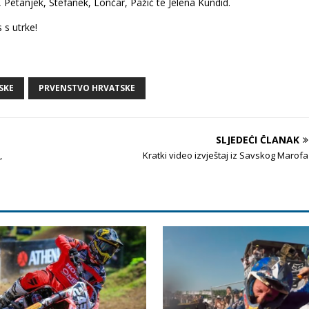
ć, Petanjek, Štefanek, Lončar, Pažić te Jelena Kundid.
 s utrke!
SKE
PRVENSTVO HRVATSKE
SLJEDEĆI ČLANAK
,
Kratki video izvještaj iz Savskog Marofa