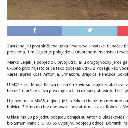
Završena je i prva službena utrka Prvenstva Hrvatske. Pepačev Breg
problema, Tim Gajser je pobijedio u Otvorenom Prvenstvu Hrvatsk
Marko Leljak je pobjedio u prvoj utrci, ali u drugoj vožnji Jaroš g
ukupno prvo mjesto te će tako dočekati utrku u Požegu kao vodeć
Karas, ispred Kossi Antonija, Ermakore, Brajdića, Pandžića, Sokol
U MX2 klasi, Matija Kelava i Luka Crnković su uspjeli zaobići sve 
bio nešto brži te s dva prva mjesta bio i ukupni pobjednik. Treći je
U juniorima, u MX85, najbolji je bio Nikola Hranić, no moramo 
bolnicu. Želimo mu brz oporavak i povratak na stazu! Robek iz Sloven
U klasi MX 50 po jednu pobjedu odnijeli su Antonio Blažeković i P
bio Šimun Ivandić. U MX 65 uvjerljivu pobjedu odnosi Dominik Pi