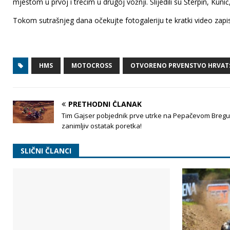
mjestom u prvoj i trećim u drugoj vožnji. Slijedili su Šterpin, Kuni
Tokom sutrašnjeg dana očekujte fotogaleriju te kratki video zapis
HMS
MOTOCROSS
OTVORENO PRVENSTVO HRVAT
PRETHODNI ČLANAK
Tim Gajser pobjednik prve utrke na Pepačevom Bregu
zanimljiv ostatak poretka!
SLIČNI ČLANCI