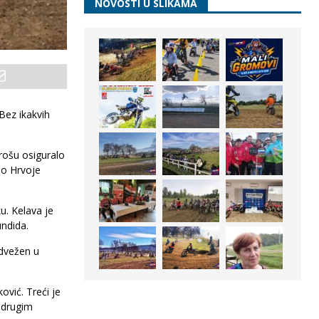
NOVOSTI U SLIKAMA
Bez ikakvih
arošu osiguralo
io Hrvoje
u. Kelava je
undida.
odvežen u
ović. Treći je
 drugim