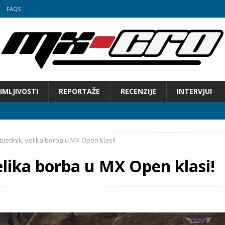
FAQS
IMLJIVOSTI
REPORTAŽE
RECENZIJE
INTERVJUI
jednik, velika borba u MX Open klasi!
elika borba u MX Open klasi!
 Hrvatske u motocrossu