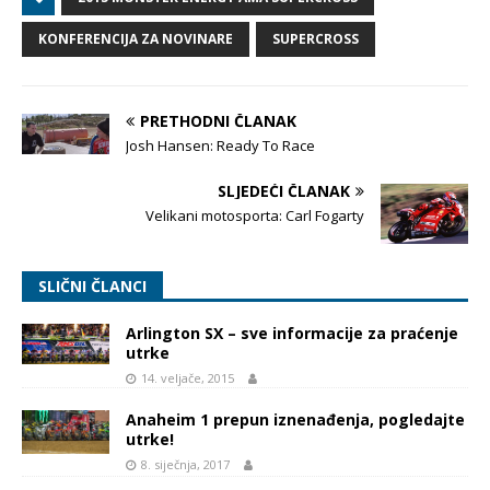
KONFERENCIJA ZA NOVINARE
SUPERCROSS
PRETHODNI ČLANAK
Josh Hansen: Ready To Race
SLJEDEĆI ČLANAK
Velikani motosporta: Carl Fogarty
SLIČNI ČLANCI
Arlington SX – sve informacije za praćenje
utrke
14. veljače, 2015
Anaheim 1 prepun iznenađenja, pogledajte
utrke!
8. siječnja, 2017