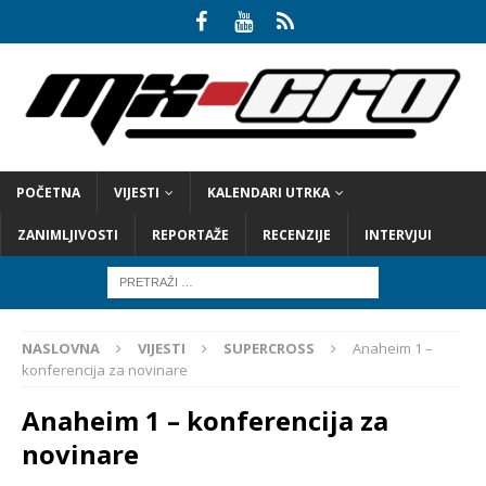
POČETNA
VIJESTI
KALENDARI UTRKA
ZANIMLJIVOSTI
REPORTAŽE
RECENZIJE
INTERVJUI
NASLOVNA
VIJESTI
SUPERCROSS
Anaheim 1 –
konferencija za novinare
Anaheim 1 – konferencija za
novinare