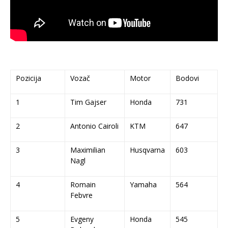
Pozicija
Vozač
Motor
Bodovi
1
Tim Gajser
Honda
731
2
Antonio Cairoli
KTM
647
3
Maximilian
Husqvarna
603
Nagl
4
Romain
Yamaha
564
Febvre
5
Evgeny
Honda
545