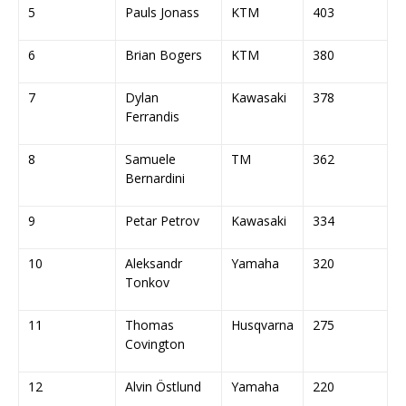
5
Pauls Jonass
KTM
403
6
Brian Bogers
KTM
380
7
Dylan
Kawasaki
378
Ferrandis
8
Samuele
TM
362
Bernardini
9
Petar Petrov
Kawasaki
334
10
Aleksandr
Yamaha
320
Tonkov
11
Thomas
Husqvarna
275
Covington
12
Alvin Östlund
Yamaha
220