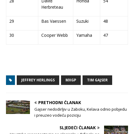
28
David
Honda
54
Herbreteau
29
Bas Vaessen
Suzuki
48
30
Cooper Webb
Yamaha
47
JEFFREY HERLINGS
MXGP
TIM GAJSER
PRETHODNI ČLANAK
Gajser nedodirljiv u Zaboku, Kelava odnio pobjedu
i preuzeo vodeću poziciju
SLJEDEĆI ČLANAK