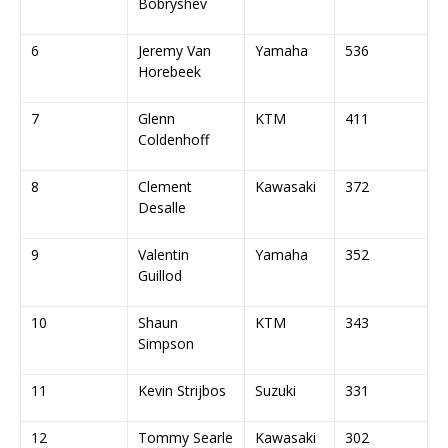
Bobryshev
6
Jeremy Van
Yamaha
536
Horebeek
7
Glenn
KTM
411
Coldenhoff
8
Clement
Kawasaki
372
Desalle
9
Valentin
Yamaha
352
Guillod
10
Shaun
KTM
343
Simpson
11
Kevin Strijbos
Suzuki
331
12
Tommy Searle
Kawasaki
302