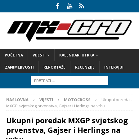
POČETNA
VIJESTI
KALENDARI UTRKA
ZANIMLJIVOSTI
REPORTAŽE
RECENZIJE
INTERVJUI
NASLOVNA
VIJESTI
MOTOCROSS
Ukupni poredak
MXGP svjetskog prvenstva, Gajser i Herlings na vrhu
Ukupni poredak MXGP svjetskog
prvenstva, Gajser i Herlings na