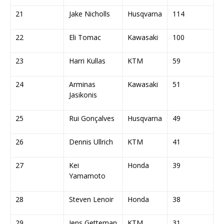
21
Jake Nicholls
Husqvarna
114
22
Eli Tomac
Kawasaki
100
23
Harri Kullas
KTM
59
24
Arminas
Kawasaki
51
Jasikonis
25
Rui Gonçalves
Husqvarna
49
26
Dennis Ullrich
KTM
41
27
Kei
Honda
39
Yamamoto
28
Steven Lenoir
Honda
38
29
Jens Getteman
KTM
31