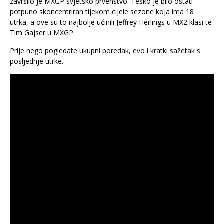
završilo je MXGP svjetsko prvenstvo. Teško je bilo ostati
potpuno skoncentriran tijekom cijele sezone koja ima 18
utrka, a ove su to najbolje učinili Jeffrey Herlings u MX2 klasi te
Tim Gajser u MXGP.
Prije nego pogledate ukupni poredak, evo i kratki sažetak s
posljednje utrke.