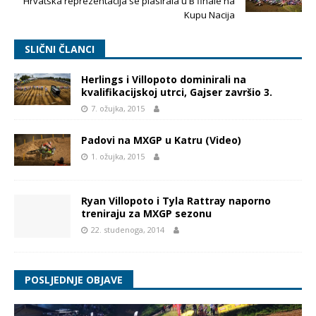
Hrvatska reprezentacija se plasirala u B finale na
Kupu Nacija
SLIČNI ČLANCI
Herlings i Villopoto dominirali na
kvalifikacijskoj utrci, Gajser završio 3.
7. ožujka, 2015
Padovi na MXGP u Katru (Video)
1. ožujka, 2015
Ryan Villopoto i Tyla Rattray naporno
treniraju za MXGP sezonu
22. studenoga, 2014
POSLJEDNJE OBJAVE