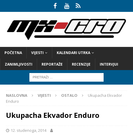
POČETNA
VIJESTI
KALENDARI UTRKA
ZANIMLJIVOSTI
REPORTAŽE
RECENZIJE
INTERVJUI
NASLOVNA
VIJESTI
OSTALO
Ukupacha Ekvador
Enduro
Ukupacha Ekvador Enduro
12. studenoga, 2014