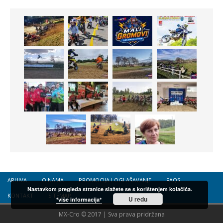
ARHIVA
O NAMA
PROMOCIJA I OGLAŠAVANJE
FAQS
Nastavkom pregleda stranice slažete se s korištenjem kolačića.
KONTAKT
SITEMAP
U redu
*više informacija*
MX-Cro © 2017 | Sva prava pridržana