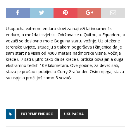
Ukupacha extreme enduro slovi za najteži latinoamerički
enduro, a možda i svjetski. Održava se u Quitou, u Equadoru, a
vozači se doslovno mole Bogu na startu vožnje. Uz otežene
terenske uvjete, situaciju s tlakom pogoršava i činjenica da je
sam start na visini od 4000 metara nadmorske visine. Vožnja
kreće u 7 sati ujutro tako da se kreće u brdska osvajanja duga
ekstramno teških 109 kilometara. Ove godine, za devet sati,
stazu je prošao i pobijedio Corry Grafunder. Osim njega, stazu
su uspjela proći još samo 3 vozača.
EXTREME ENDURO
UKUPACHA