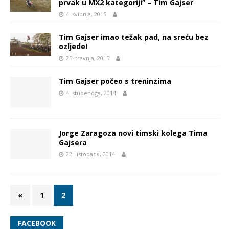
prvak u MX2 kategoriji” – Tim Gajser
4. svibnja, 2015
Tim Gajser imao težak pad, na sreću bez
ozljede!
25. travnja, 2015
Tim Gajser počeo s treninzima
4. studenoga, 2014
Jorge Zaragoza novi timski kolega Tima
Gajsera
22. listopada, 2014
«
1
2
FACEBOOK