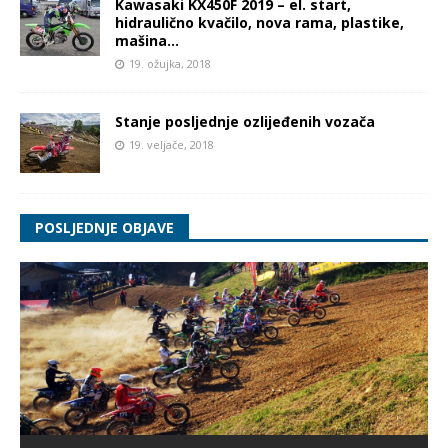
Kawasaki KX450F 2019 – el. start,
hidraulično kvačilo, nova rama, plastike,
mašina…
19. ožujka, 2018
Stanje posljednje ozlijeđenih vozača
19. veljače, 2018
POSLJEDNJE OBJAVE