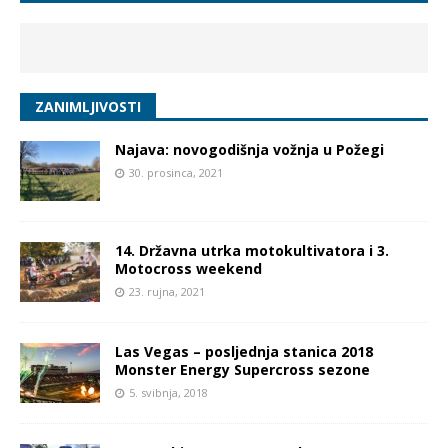
ZANIMLJIVOSTI
Najava: novogodišnja vožnja u Požegi
30. prosinca, 2021
14. Državna utrka motokultivatora i 3.
Motocross weekend
23. rujna, 2021
Las Vegas – posljednja stanica 2018
Monster Energy Supercross sezone
5. svibnja, 2018