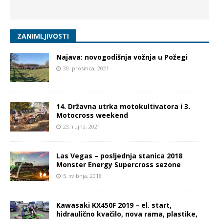
ZANIMLJIVOSTI
Najava: novogodišnja vožnja u Požegi
30. prosinca, 2021
14. Državna utrka motokultivatora i 3.
Motocross weekend
23. rujna, 2021
Las Vegas – posljednja stanica 2018
Monster Energy Supercross sezone
5. svibnja, 2018
Kawasaki KX450F 2019 – el. start,
hidraulično kvačilo, nova rama, plastike,