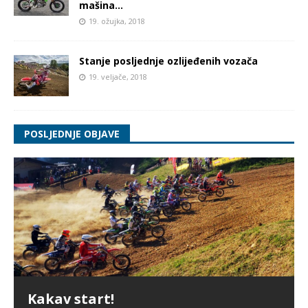
mašina…
19. ožujka, 2018
Stanje posljednje ozlijeđenih vozača
19. veljače, 2018
POSLJEDNJE OBJAVE
Kakav start!