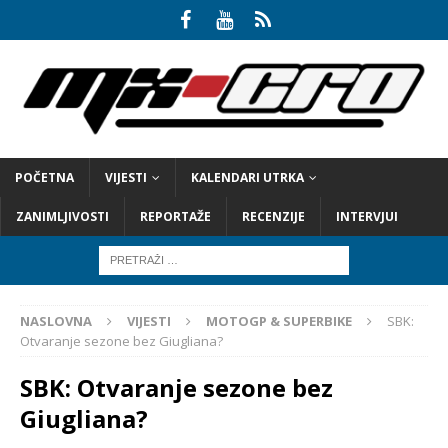
POČETNA
VIJESTI
KALENDARI UTRKA
ZANIMLJIVOSTI
REPORTAŽE
RECENZIJE
INTERVJUI
NASLOVNA
VIJESTI
MOTOGP & SUPERBIKE
SBK:
Otvaranje sezone bez Giugliana?
SBK: Otvaranje sezone bez
Giugliana?