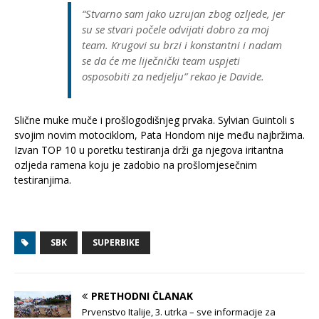
“Stvarno sam jako uzrujan zbog ozljede, jer
su se stvari počele odvijati dobro za moj
team. Krugovi su brzi i konstantni i nadam
se da će me liječnički team uspjeti
osposobiti za nedjelju” rekao je Davide.
Slične muke muče i prošlogodišnjeg prvaka. Sylvian Guintoli s
svojim novim motociklom, Pata Hondom nije među najbržima.
Izvan TOP 10 u poretku testiranja drži ga njegova iritantna
ozljeda ramena koju je zadobio na prošlomjesečnim
testiranjima.
SBK
SUPERBIKE
PRETHODNI ČLANAK
Prvenstvo Italije, 3. utrka – sve informacije za