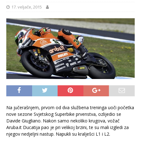
17. veljače, 2015
Na jučerašnjem, prvom od dva službena treninga uoči početka
nove sezone Svjetskog Superbike prvenstva, ozlijedio se
Davide Giugliano. Nakon samo nekoliko krugova, vožač
Aruba.it Ducatija pao je pri velikoj brzini, te su mali izgledi za
njegov nedjeljni nastup. Napukli su kralješci L1 i L2.