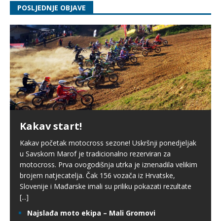
POSLJEDNJE OBJAVE
Kakav start!
Kakav početak motocross sezone! Uskršnji ponedjeljak
u Savskom Marof je tradicionalno rezerviran za
motocross. Prva ovogodišnja utrka je iznenadila velikim
brojem natjecatelja. Čak 156 vozača iz Hrvatske,
Slovenije i Mađarske imali su priliku pokazati rezultate
[...]
Najslađa moto ekipa – Mali Gromovi