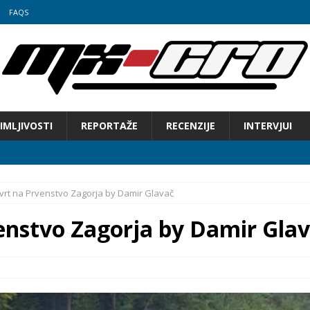
FAQS
IMLJIVOSTI
REPORTAŽE
RECENZIJE
INTERVJUI
svrt na Prvenstvo Zagorja by Damir Glavač
venstvo Zagorja by Damir Gla
 Hrvatske u motocrossu