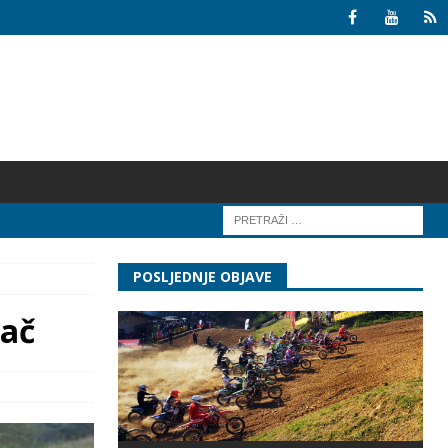
POSLJEDNJE OBJAVE
vač