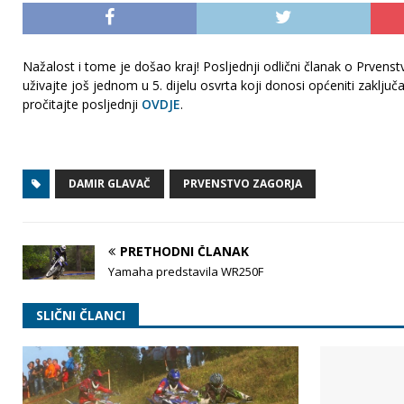
Nažalost i tome je došao kraj! Posljednji odlični članak o Prvenst
uživajte još jednom u 5. dijelu osvrta koji donosi općeniti zaklj
pročitajte posljednji
OVDJE
.
DAMIR GLAVAČ
PRVENSTVO ZAGORJA
PRETHODNI ČLANAK
Yamaha predstavila WR250F
SLIČNI ČLANCI