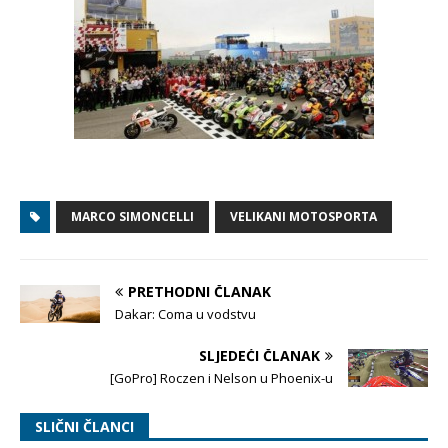
MARCO SIMONCELLI
VELIKANI MOTOSPORTA
PRETHODNI ČLANAK
Dakar: Coma u vodstvu
SLJEDEĆI ČLANAK
[GoPro] Roczen i Nelson u Phoenix-u
SLIČNI ČLANCI