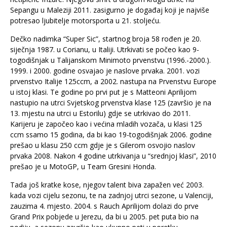
Sepangu u Maleziji 2011. zasigurno je događaj koji je najviše
potresao ljubitelje motorsporta u 21. stoljeću.
Dečko nadimka “Super Sic”, startnog broja 58 rođen je 20.
siječnja 1987. u Corianu, u Italiji. Utrkivati se počeo kao 9-
togodišnjak u Talijanskom Minimoto prvenstvu (1996.-2000.).
1999. i 2000. godine osvajao je naslove prvaka. 2001. vozi
prvenstvo Italije 125ccm, a 2002. nastupa na Prvenstvu Europe
u istoj klasi. Te godine po prvi put je s Matteoni Aprilijom
nastupio na utrci Svjetskog prvenstva klase 125 (završio je na
13. mjestu na utrci u Estorilu) gdje se utrkivao do 2011.
Karijeru je započeo kao i većina mladih vozača, u klasi 125
ccm ssamo 15 godina, da bi kao 19-togodišnjak 2006. godine
prešao u klasu 250 ccm gdje je s Gilerom osvojio naslov
prvaka 2008. Nakon 4 godine utrkivanja u “srednjoj klasi”, 2010
prešao je u MotoGP, u Team Gresini Honda.
Tada još kratke kose, njegov talent biva zapažen već 2003.
kada vozi cijelu sezonu, te na zadnjoj utrci sezone, u Valenciji,
zauzima 4. mjesto. 2004. s Rauch Aprilijom dolazi do prve
Grand Prix pobjede u Jerezu, da bi u 2005. pet puta bio na