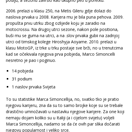
podiju, a sezonu završio kao ukupno peti u poretku.
2006. prelazi u klasu 250, na Metis Gileru gdje dolazi do
naslova prvaka u 2008. Karijera mu je bila puna pehova. 2009.
propušta prvu utrku zbog ozlijede koju je zaradio na
motocrossu. Na drugoj utrci sezone, nakon pole positiona,
buši mu se guma na utrci, a na .slov prvaka gubii na zadnjoj
utrci od timskog kolege Hiroshyja Aoyame. 2010. prelazi u
klasu MotoGP, iz trke u trku postaje sve brži, no u trenutcima
kad se očekivala njegova prva pobjeda, Marco Simoncelli
nesretno je pao i poginuo.
14 pobjeda
31 podium
1 naslov prvaka Svijeta
To su statistike Marca Simoncellija, no, svatko tko je pratio
njegovu karijeru, zna da su to samo brojke koje su se trebale
drastično umnožavati u nastavku njegove karijere. Za one koji
nemaju dojam koliko su u Italiji (a i cijelom svijetu) voljeli
Marca Simoncellija, nadamo se da će ovih par slika dočarati
njegovu popularnost i veliko srce.