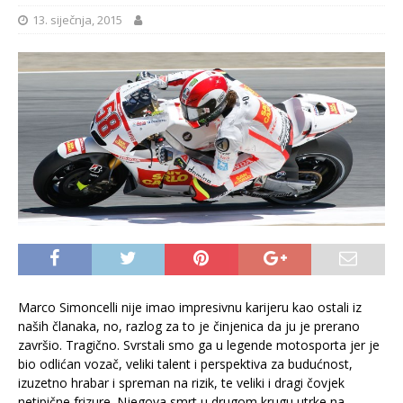
13. siječnja, 2015
Marco Simoncelli nije imao impresivnu karijeru kao ostali iz
naših članaka, no, razlog za to je činjenica da ju je prerano
završio. Tragično. Svrstali smo ga u legende motosporta jer je
bio odlićan vozač, veliki talent i perspektiva za budućnost,
izuzetno hrabar i spreman na rizik, te veliki i dragi čovjek
netipične frizure. Njegova smrt u drugom krugu utrke na