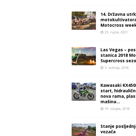
14. Državna utr
motokultivatora 
Motocross wee
23. rujna, 2021
Las Vegas – pos
stanica 2018 Mo
Supercross sez
5. svibnja, 2018
Kawasaki KX450F
start, hidrauličn
nova rama, plas
mašina…
19. ožujka, 2018
Stanje posljednj
vozača