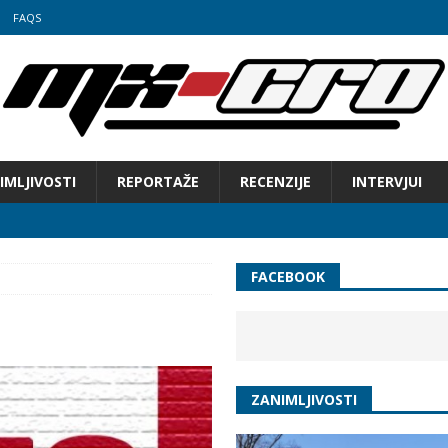
FAQS
IMLJIVOSTI
REPORTAŽE
RECENZIJE
INTERVJUI
FACEBOOK
 Hrvatske u motocrossu
ZANIMLJIVOSTI