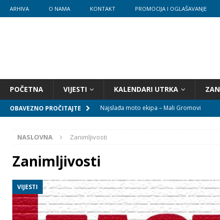
ARHIVA
O NAMA
KONTAKT
PROMOCIJA I OGLAŠAVANJE
POČETNA
VIJESTI
KALENDARI UTRKA
ZAN
Najslađa moto ekipa – Mali Gromovi
OBAVEZNO PROČITAJTE
Mali Gromovi kreću u Zagrebu
NASLOVNA
Zanimljivosti
Pozivnica u Pakrac!
Zanimljivosti
Požega je otvorila novu sezonu Prvenstva
Kakav start!
VIJESTI