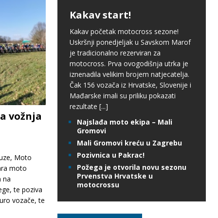
Kakav start!
Kakav početak motocross sezone!
Uskršnji ponedjeljak u Savskom Marof
je tradicionalno rezerviran za
motocross. Prva ovogodišnja utrka je
iznenadila velikim brojem natjecatelja.
Čak 156 vozača iz Hrvatske, Slovenije i
Mađarske imali su priliku pokazati
rezultate
[...]
a vožnja
Najslađa moto ekipa – Mali
Gromovi
Mali Gromovi kreću u Zagrebu
Pozivnica u Pakrac!
uze, Moto
Požega je otvorila novu sezonu
ara moto
Prvenstva Hrvatske u
 na
motocrossu
ege, te poziva
uro vozače, te