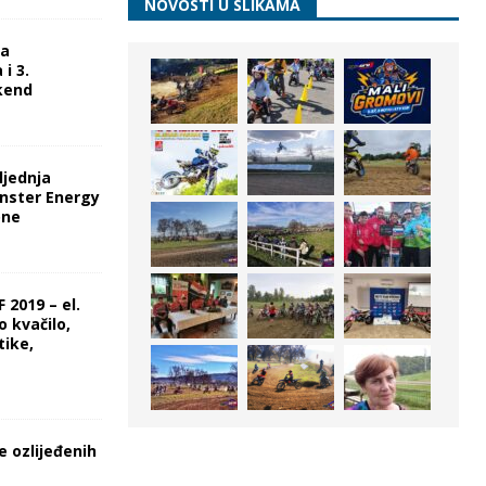
NOVOSTI U SLIKAMA
ka
i 3.
kend
ljednja
nster Energy
one
 2019 – el.
o kvačilo,
tike,
e ozlijeđenih