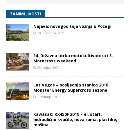
ZANIMLJIVOSTI
Najava: novogodišnja vožnja u Požegi
30. prosinca, 2021
14. Državna utrka motokultivatora i 3.
Motocross weekend
23. rujna, 2021
Las Vegas – posljednja stanica 2018
Monster Energy Supercross sezone
5. svibnja, 2018
Kawasaki KX450F 2019 – el. start,
hidraulično kvačilo, nova rama, plastike,
mašina…