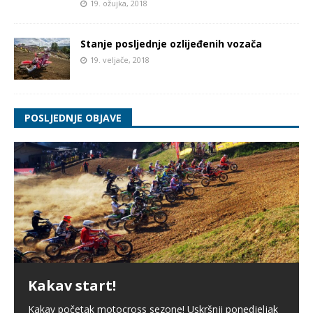
19. ožujka, 2018
Stanje posljednje ozlijeđenih vozača
19. veljače, 2018
POSLJEDNJE OBJAVE
Kakav start!
Kakav početak motocross sezone! Uskršnji ponedjeljak