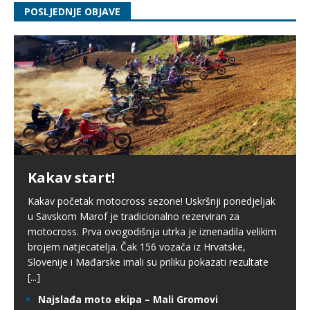
POSLJEDNJE OBJAVE
Kakav start!
Kakav početak motocross sezone! Uskršnji ponedjeljak
u Savskom Marof je tradicionalno rezerviran za
motocross. Prva ovogodišnja utrka je iznenadila velikim
brojem natjecatelja. Čak 156 vozača iz Hrvatske,
Slovenije i Mađarske imali su priliku pokazati rezultate
[...]
Najslađa moto ekipa – Mali Gromovi