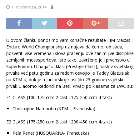
1. studenoga, 2014
U ovom članku donosimo vam konačne rezultate FIM Maxxis
Enduro World Championship uz najavu da ćemo, od sada,
posvetiti više vremena i slova pračenju ove zanimljive discipline
zemljanih motosportova. Isto tako, završeno je i prvenstvo u
SuperEnduru. U najjačoj klasi (Prestige Class), naslov svjetskog
prvaka već petu godinu za redom osvojio je Taddy Blazusiak
na KTM-u, dok je u Juniorskoj klasi (do 23 godine) svjetski
prvak Giacomo Redondi na Beti. Prvaci po klasama za EWC su:
E1 CLASS (100-175 ccm 2-takt i 175-250 ccm 4-takt)
Christophe Nambotin (KTM – Francuska)
E2 CLASS (175-250 ccm 2-takt i 290-450 ccm 4-takt)
Pela Renet (HUSQUARNA- Francuska)