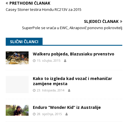
PRETHODNI ČLANAK
Casey Stoner testira Hondu RC213V za 2015
SLJEDEĆI ČLANAK
SuperPole se vraća u EWC, Akrapovič ponovno pokrovitelj
SLIČNI ČLANCI
Walkeru pobjeda, Blazusiaku prvenstvo
15. ožujka, 2015
Kako to izgleda kad vozač i mehaničar
zamijene mjesta
23. listopada, 2014
Enduro “Wonder Kid” iz Australije
28. siječnja, 2015