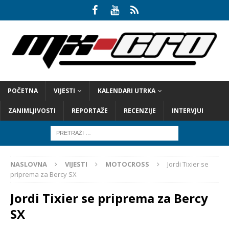
POČETNA
VIJESTI
KALENDARI UTRKA
ZANIMLJIVOSTI
REPORTAŽE
RECENZIJE
INTERVJUI
NASLOVNA
VIJESTI
MOTOCROSS
Jordi Tixier se
priprema za Bercy SX
Jordi Tixier se priprema za Bercy
SX