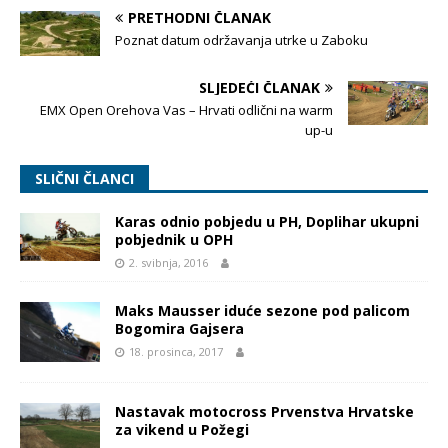
PRETHODNI ČLANAK
Poznat datum održavanja utrke u Zaboku
SLJEDEĆI ČLANAK
EMX Open Orehova Vas – Hrvati odlični na warm
up-u
SLIČNI ČLANCI
Karas odnio pobjedu u PH, Doplihar ukupni
pobjednik u OPH
2. svibnja, 2016
Maks Mausser iduće sezone pod palicom
Bogomira Gajsera
18. prosinca, 2017
Nastavak motocross Prvenstva Hrvatske
za vikend u Požegi