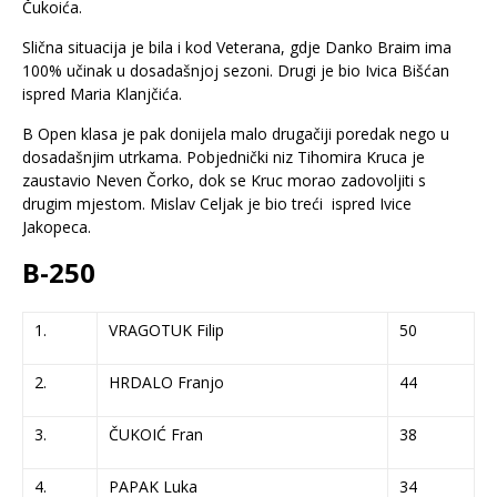
Čukoića.
Slična situacija je bila i kod Veterana, gdje Danko Braim ima
100% učinak u dosadašnjoj sezoni. Drugi je bio Ivica Bišćan
ispred Maria Klanjčića.
B Open klasa je pak donijela malo drugačiji poredak nego u
dosadašnjim utrkama. Pobjednički niz Tihomira Kruca je
zaustavio Neven Čorko, dok se Kruc morao zadovoljiti s
drugim mjestom. Mislav Celjak je bio treći ispred Ivice
Jakopeca.
B-250
1.
VRAGOTUK Filip
50
2.
HRDALO Franjo
44
3.
ČUKOIĆ Fran
38
4.
PAPAK Luka
34