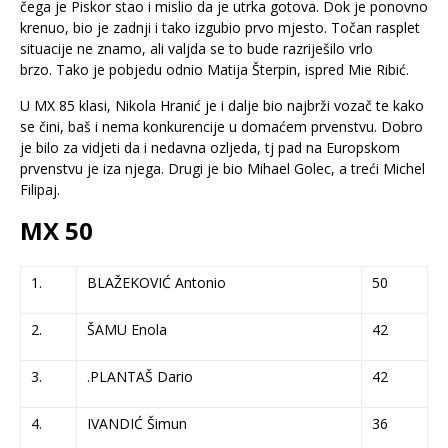
čega je Piskor stao i mislio da je utrka gotova. Dok je ponovno
krenuo, bio je zadnji i tako izgubio prvo mjesto. Točan rasplet
situacije ne znamo, ali valjda se to bude razriješilo vrlo
brzo. Tako je pobjedu odnio Matija Šterpin, ispred Mie Ribić.
U MX 85 klasi, Nikola Hranić je i dalje bio najbrži vozač te kako
se čini, baš i nema konkurencije u domaćem prvenstvu. Dobro
je bilo za vidjeti da i nedavna ozljeda, tj pad na Europskom
prvenstvu je iza njega. Drugi je bio Mihael Golec, a treći Michel
Filipaj.
MX 50
1.
BLAŽEKOVIĆ Antonio
50
2.
ŠAMU Enola
42
3.
.PLANTAŠ Dario
42
4.
IVANDIĆ Šimun
36