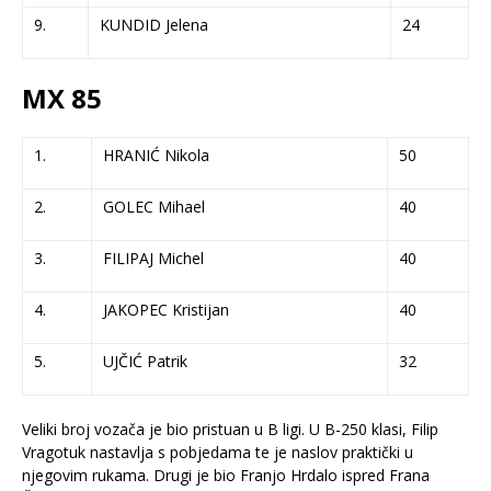
9.
KUNDID Jelena
24
MX 85
1.
HRANIĆ Nikola
50
2.
GOLEC Mihael
40
3.
FILIPAJ Michel
40
4.
JAKOPEC Kristijan
40
5.
UJČIĆ Patrik
32
Veliki broj vozača je bio pristuan u B ligi. U B-250 klasi, Filip
Vragotuk nastavlja s pobjedama te je naslov praktički u
njegovim rukama. Drugi je bio Franjo Hrdalo ispred Frana