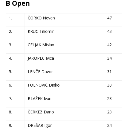
B Open
1.
ČORKO Neven
47
2.
KRUC Tihomir
43
3.
CELJAK Mislav
42
4.
JAKOPEC Ivica
34
5.
LENČE Davor
31
6.
FOLNOVIĆ Dinko
30
7.
BLAŽEK Ivan
28
8.
ČERKEZ Dario
28
9.
DREŠAR Igor
24