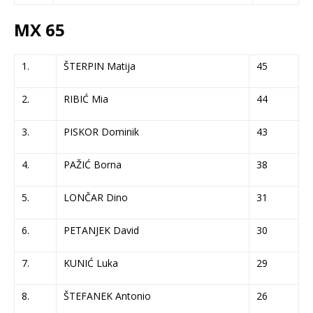
MX 65
1.
ŠTERPIN Matija
45
2.
RIBIĆ Mia
44
3.
PISKOR Dominik
43
4.
PAŽIĆ Borna
38
5.
LONČAR Dino
31
6.
PETANJEK David
30
7.
KUNIĆ Luka
29
8.
ŠTEFANEK Antonio
26