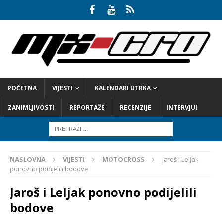
POČETNA
VIJESTI
KALENDARI UTRKA
ZANIMLJIVOSTI
REPORTAŽE
RECENZIJE
INTERVJUI
NASLOVNA
VIJESTI
MOTOCROSS
Jaroš i Leljak
ponovno podijelili bodove
Jaroš i Leljak ponovno podijelili
bodove