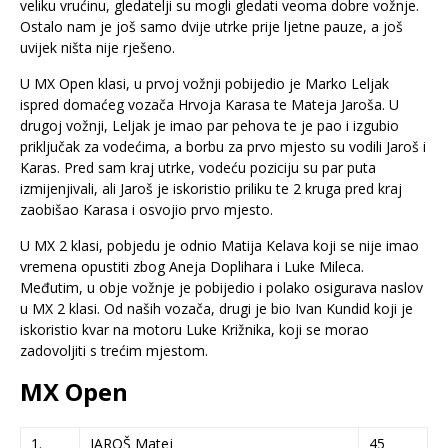
veliku vrućinu, gledatelji su mogli gledati veoma dobre vožnje.
Ostalo nam je još samo dvije utrke prije ljetne pauze, a još
uvijek ništa nije rješeno.
U MX Open klasi, u prvoj vožnji pobijedio je Marko Leljak
ispred domaćeg vozača Hrvoja Karasa te Mateja Jaroša. U
drugoj vožnji, Leljak je imao par pehova te je pao i izgubio
priključak za vodećima, a borbu za prvo mjesto su vodili Jaroš i
Karas. Pred sam kraj utrke, vodeću poziciju su par puta
izmijenjivali, ali Jaroš je iskoristio priliku te 2 kruga pred kraj
zaobišao Karasa i osvojio prvo mjesto.
U MX 2 klasi, pobjedu je odnio Matija Kelava koji se nije imao
vremena opustiti zbog Aneja Doplihara i Luke Mileca.
Međutim, u obje vožnje je pobijedio i polako osigurava naslov
u MX 2 klasi. Od naših vozača, drugi je bio Ivan Kundid koji je
iskoristio kvar na motoru Luke Križnika, koji se morao
zadovoljiti s trećim mjestom.
MX Open
1.
JAROŠ Matej
45