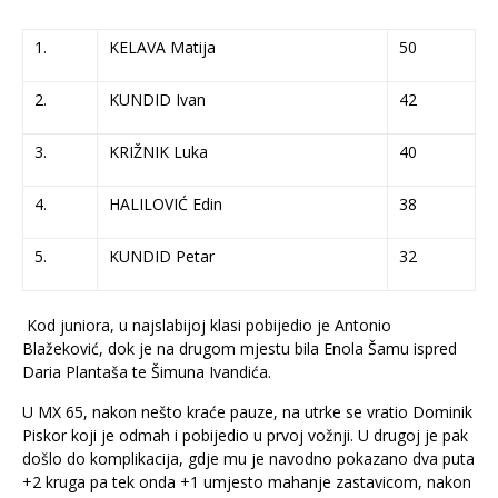
1.
KELAVA Matija
50
2.
KUNDID Ivan
42
3.
KRIŽNIK Luka
40
4.
HALILOVIĆ Edin
38
5.
KUNDID Petar
32
Kod juniora, u najslabijoj klasi pobijedio je Antonio
Blažeković, dok je na drugom mjestu bila Enola Šamu ispred
Daria Plantaša te Šimuna Ivandića.
U MX 65, nakon nešto kraće pauze, na utrke se vratio Dominik
Piskor koji je odmah i pobijedio u prvoj vožnji. U drugoj je pak
došlo do komplikacija, gdje mu je navodno pokazano dva puta
+2 kruga pa tek onda +1 umjesto mahanje zastavicom, nakon