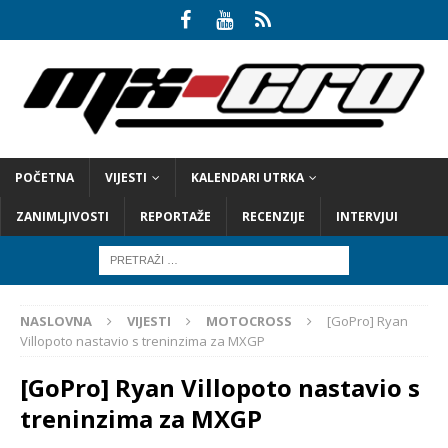
POČETNA
VIJESTI
KALENDARI UTRKA
ZANIMLJIVOSTI
REPORTAŽE
RECENZIJE
INTERVJUI
NASLOVNA
VIJESTI
MOTOCROSS
[GoPro] Ryan
Villopoto nastavio s treninzima za MXGP
[GoPro] Ryan Villopoto nastavio s
treninzima za MXGP