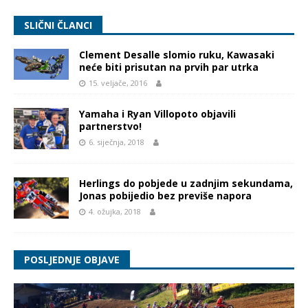
SLIČNI ČLANCI
Clement Desalle slomio ruku, Kawasaki
neće biti prisutan na prvih par utrka
15. veljače, 2016
Yamaha i Ryan Villopoto objavili
partnerstvo!
6. siječnja, 2018
Herlings do pobjede u zadnjim sekundama,
Jonas pobijedio bez previše napora
4. ožujka, 2018
POSLJEDNJE OBJAVE