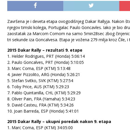
Završena je i deveta etapa ovogodišnjeg Dakar Rallyja. Nakon št
njegov timski kolega, Portugalac Paulo Goncavles. Iako je bio dr
zaostatak za Marcom Comom na samo 5min28sec zbog činjenice d
tri sekunde iza Goncalvesa. Etapa je vožena 279 milja kroz Čile, 
2015 Dakar Rally – rezultati 9. etape
1. Helder Rodrigues, PRT (Honda) 5:06:14
2. Paulo Goncalves, PRT (Honda) 5:10:05
3. Marc Coma, ESP (KTM) 5:13:48
4. Javier Pizzolito, ARG (Honda) 5:26:21
5. Stefan Svitko, SVK (KTM) 5:27:54
6. Toby Price, AUS (KTM) 5:29:23
7. Pablo Quintanilla, CHL (KTM) 5:29:29
8. Oliver Pain, FRA (Yamaha) 5:34:23
9. David Casteu, FRA (KTM) 5:34:26
10. Joan Barreda, ESP (Honda) 5:41:01
2015 Dakar Rally – ukupni poredak nakon 9. etapa
1. Marc Coma, ESP (KTM) 34:05:00