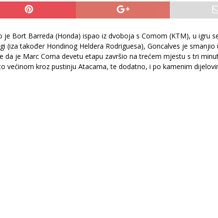
o je Bort Barreda (Honda) ispao iz dvoboja s Comom (KTM), u igru se
ugi (iza također Hondinog Heldera Rodriguesa), Goncalves je smanjio
a je Marc Coma devetu etapu završio na trećem mjestu s tri minute
i to većinom kroz pustinju Atacama, te dodatno, i po kamenim dijelov