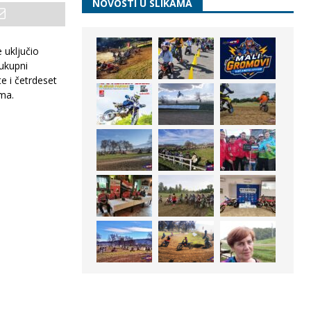
NOVOSTI U SLIKAMA
 uključio
 ukupni
 i četrdeset
ima.