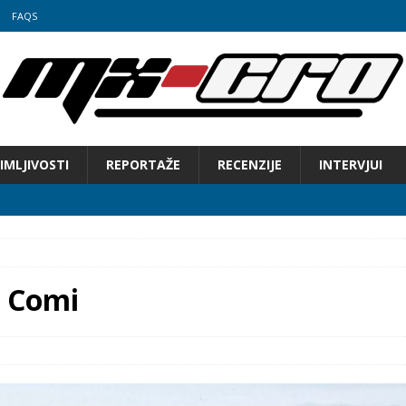
FAQS
IMLJIVOSTI
REPORTAŽE
RECENZIJE
INTERVJUI
e Comi
 Hrvatske u motocrossu